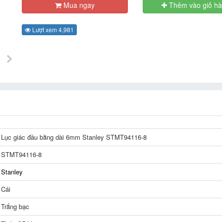
Mua ngay
Thêm vào giỏ h
Lượt xem 4,981
Lục giác đầu bằng dài 6mm Stanley STMT94116-8
STMT94116-8
Stanley
Cái
Trắng bạc