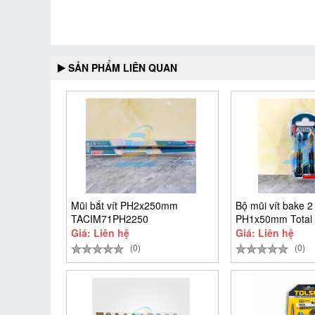
SẢN PHẨM LIÊN QUAN
Mũi bắt vít PH2x250mm
Bộ mũi vít bake 2 
TACIM71PH2250
PH1x50mm Total
TACIM71PH150
Giá: Liên hệ
Giá: Liên hệ
(0)
(0)