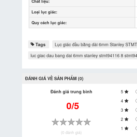
Chất liệu:
Loại lục giác:
Quy cách lục giác:
Tags
Lục giác đầu bằng dài 6mm Stanley STM
luc giac dau bang dai 6mm stanley stmt94116 8 stmt9
ĐÁNH GIÁ VỀ SẢN PHẨM (0)
Đánh giá trung bình
5
4
0/5
3
2
1
(0 đánh giá)