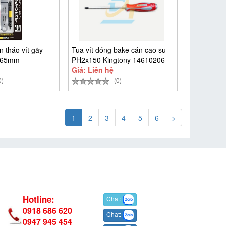
 tháo vít gãy
Tua vít đóng bake cán cao su
 65mm
PH2x150 Kingtony 14610206
Giá: Liên hệ
0)
(0)
1
2
3
4
5
6
>
Hotline:
Chat:
0918 686 620
Chat:
0947 945 454