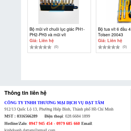
Bộ mũi vít chuôi lục giác PH1-
Bộ tua vít 6 đầu 4
PH2-PH3 và mũi vít
Tolsen 20043
Giá: Liên hệ
Giá: Liên hệ
(0)
(0)
Thông tin liên hệ
CÔNG TY TNHH THƯƠNG MẠI DỊCH VỤ ĐẠT TÂM
912/13 Quốc Lộ 13, Phường Hiệp Bình, Thành phố Hồ Chí Minh
MST : 0316566289
Điện thoại
:
028.6684 1899
Hotline/Zalo
:
0947 945 454
-
0979 685 660
Email
:
kinhdoanh.dattam@gmail.com