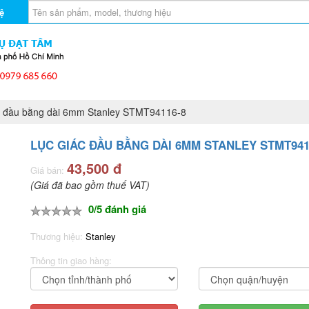
ệ
 đầu bằng dài 6mm Stanley STMT94116-8
LỤC GIÁC ĐẦU BẰNG DÀI 6MM STANLEY STMT941
43,500 đ
Giá bán:
(Giá đã bao gồm thuế VAT)
0/5 đánh giá
Thương hiệu:
Stanley
Thông tin giao hàng: