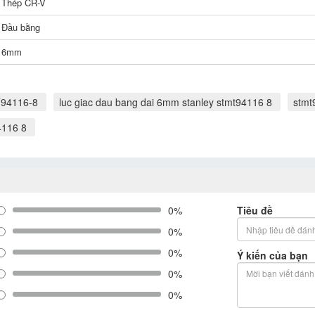
Thép CR-V
Đầu bằng
6mm
T94116-8
luc giac dau bang dai 6mm stanley stmt94116 8
stmt
4116 8
0%
Tiêu đề
0%
0%
Ý kiến của bạn
0%
0%