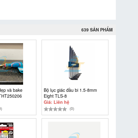
639 SẢN PHẨM
dẹp và bake
Bộ lục giác đầu bi 1.5-8mm
 THT250206
Eight TLS-8
Giá: Liên hệ
0)
(0)