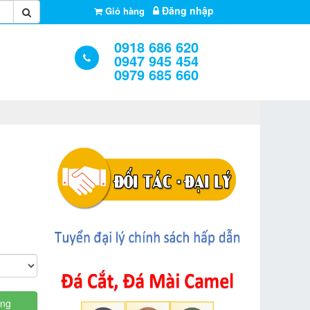
Đăng nhập
Giỏ hàng
0918 686 620
0947 945 454
0979 685 660
àng