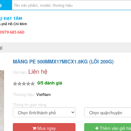
ệ
g)
MÀNG PE 500MMX17MICX1.8KG (LÕI 200G)
Liên hệ
Giá bán:
0/5 đánh giá
Thương hiệu:
VietNam
Thông tin giao hàng:
Mua ngay
Thêm vào giỏ h