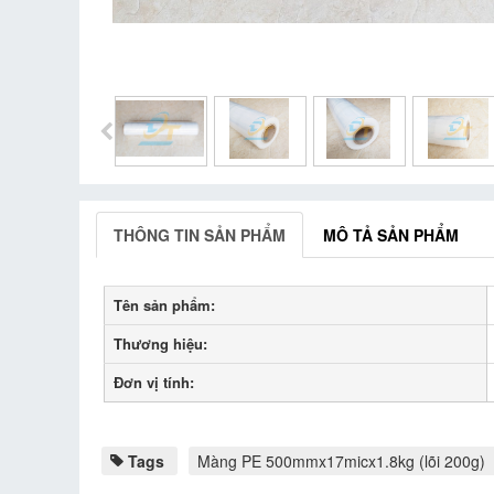
THÔNG TIN SẢN PHẨM
MÔ TẢ SẢN PHẨM
Tên sản phẩm:
Thương hiệu:
Đơn vị tính:
Tags
Màng PE 500mmx17micx1.8kg (lõi 200g)