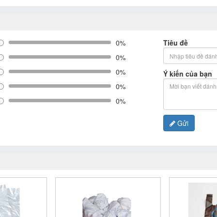
0%
Tiêu đề
0%
0%
Ý kiến của bạn
0%
0%
Gửi