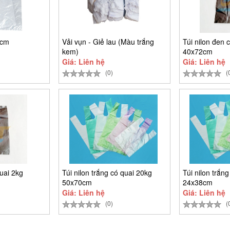
0cm
Vải vụn - Giẻ lau (Màu trắng
Túi nilon đen 
kem)
40x72cm
Giá: Liên hệ
Giá: Liên hệ
(0)
(
quai 2kg
Túi nilon trắng có quai 20kg
Túi nilon trắn
50x70cm
24x38cm
Giá: Liên hệ
Giá: Liên hệ
(0)
(