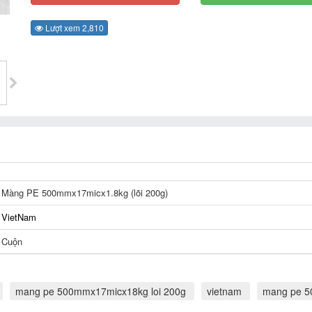
Lượt xem 2,810
Màng PE 500mmx17micx1.8kg (lõi 200g)
VietNam
Cuộn
mang pe 500mmx17micx18kg loi 200g
vietnam
mang pe 5