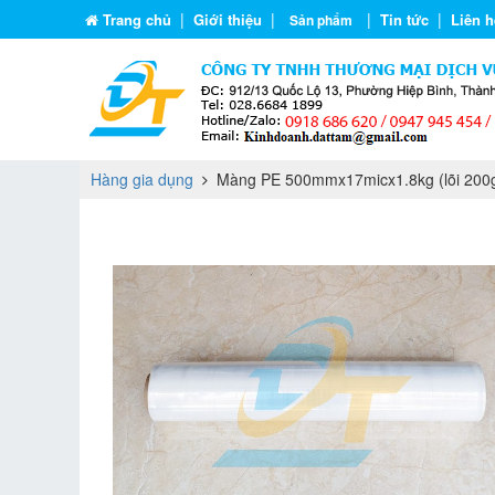
|
|
|
|
Trang chủ
Giới thiệu
Tin tức
Liên h
Sản phẩm
Hàng gia dụng
Màng PE 500mmx17micx1.8kg (lõi 200