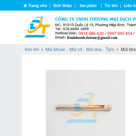
|
|
|
|
Trang chủ
Giới thiệu
Tin tức
Liên h
Sản phẩm
Kim khí
Mũi khoan - Mũi vít - Mũi doa - Taro
Mũi kho