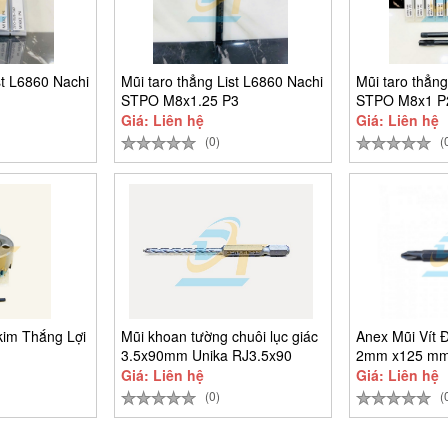
st L6860 Nachi
Mũi taro thẳng List L6860 Nachi
Mũi taro thẳng
STPO M8x1.25 P3
STPO M8x1 P
Giá: Liên hệ
Giá: Liên hệ
(0)
(
kim Thắng Lợi
Mũi khoan tường chuôi lục giác
Anex Mũi Vít 
3.5x90mm Unika RJ3.5x90
2mm x125 mm
22P+2x65
Giá: Liên hệ
Giá: Liên hệ
(0)
(