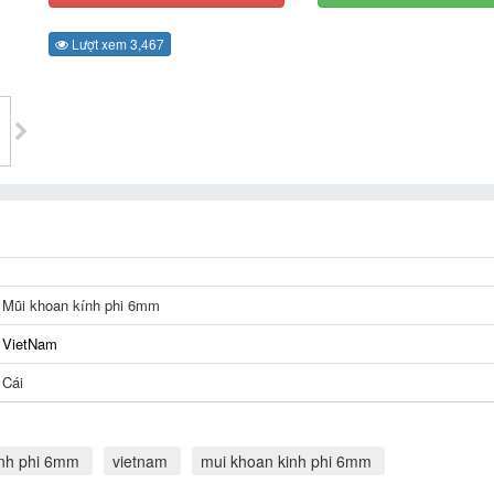
Lượt xem 3,467
Mũi khoan kính phi 6mm
VietNam
Cái
inh phi 6mm
vietnam
mui khoan kinh phi 6mm