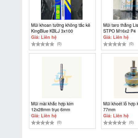
Mũi khoan tường không tắc kê
Mũi taro thẳng Li
KingBlue KBLJ 3x100
STPO M16x2 P4
Giá: Liên hệ
Giá: Liên hệ
(0)
(0)
Mũi mài khắc hợp kim
Mũi khoét lỗ hợp 
12x28mm trục 6mm
77mm
LX1228M06
Giá: Liên hệ
Giá: Liên hệ
(0)
(0)