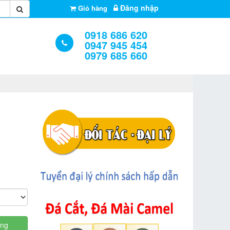
Đăng nhập
Giỏ hàng
0918 686 620
0947 945 454
0979 685 660
àng