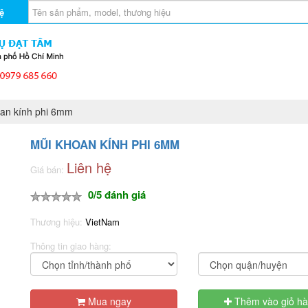
ệ
an kính phi 6mm
MŨI KHOAN KÍNH PHI 6MM
Liên hệ
Giá bán:
0/5 đánh giá
Thương hiệu:
VietNam
Thông tin giao hàng:
Mua ngay
Thêm vào giỏ h