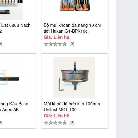
 List 6868 Nachi
Bộ mũi khoan đa năng 10 chi
2
tiết Hukan G1-BPK10c.
Giá: Liên hệ
0)
(0)
Đóng Đầu Bake
Mũi khoét lỗ hợp kim 100mm
 Anex AK-
Unifast MCT-100
Giá: Liên hệ
0)
(0)