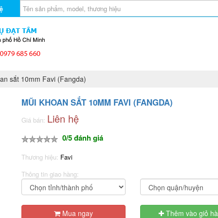
ệ
an sắt 10mm Favi (Fangda)
MŨI KHOAN SẮT 10MM FAVI (FANGDA)
Liên hệ
Giá bán:
0/5 đánh giá
Thương hiệu:
Favi
Thông tin giao hàng:
Mua ngay
Thêm vào giỏ h