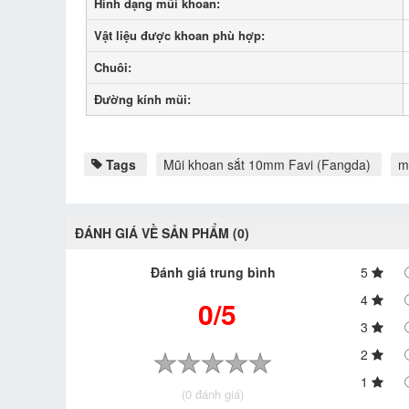
Hình dạng mũi khoan:
Vật liệu được khoan phù hợp:
Chuôi:
Đường kính mũi:
Tags
Mũi khoan sắt 10mm Favi (Fangda)
m
ĐÁNH GIÁ VỀ SẢN PHẨM (0)
Đánh giá trung bình
5
4
0/5
3
2
1
(0 đánh giá)