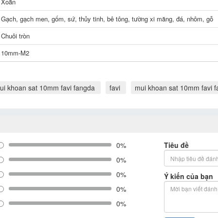
Xoắn
Gạch, gạch men, gốm, sứ, thủy tinh, bê tông, tường xi măng, đá, nhôm, gỗ
Chuôi tròn
10mm-M2
ui khoan sat 10mm favi fangda
favi
mui khoan sat 10mm favi 
0%
Tiêu đề
0%
0%
Ý kiến của bạn
0%
0%