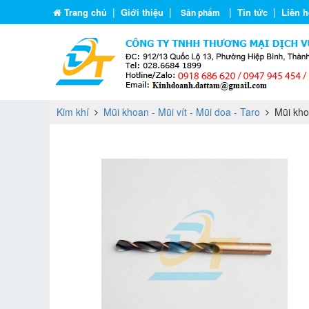
|
|
|
|
Trang chủ
Giới thiệu
Tin tức
Liên h
Sản phẩm
Kim khí
Mũi khoan - Mũi vít - Mũi doa - Taro
Mũi kho