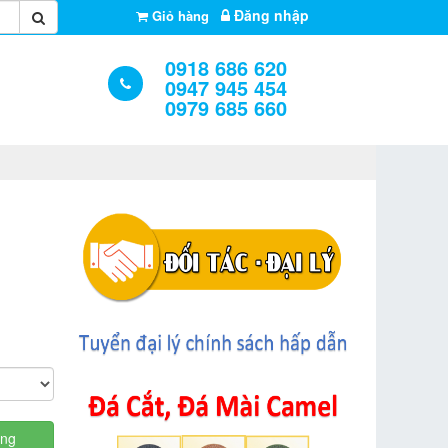
Đăng nhập
Giỏ hàng
0918 686 620
0947 945 454
0979 685 660
àng