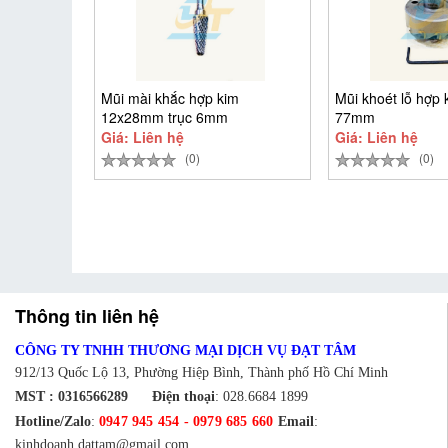
Mũi mài khắc hợp kim
Mũi khoét lỗ hợp 
12x28mm trục 6mm
77mm
LX1228M06
Giá: Liên hệ
Giá: Liên hệ
(0)
(0)
Thông tin liên hệ
CÔNG TY TNHH THƯƠNG MẠI DỊCH VỤ ĐẠT TÂM
912/13 Quốc Lộ 13, Phường Hiệp Bình, Thành phố Hồ Chí Minh
MST : 0316566289
Điện thoại
:
028.6684 1899
Hotline/Zalo
:
0947 945 454
-
0979 685 660
Email
:
kinhdoanh.dattam@gmail.com