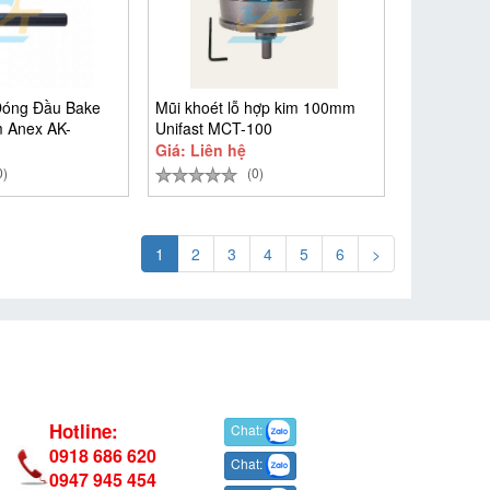
Đóng Đầu Bake
Mũi khoét lỗ hợp kim 100mm
 Anex AK-
Unifast MCT-100
Giá: Liên hệ
0)
(0)
1
2
3
4
5
6
>
Hotline:
Chat:
0918 686 620
Chat:
0947 945 454