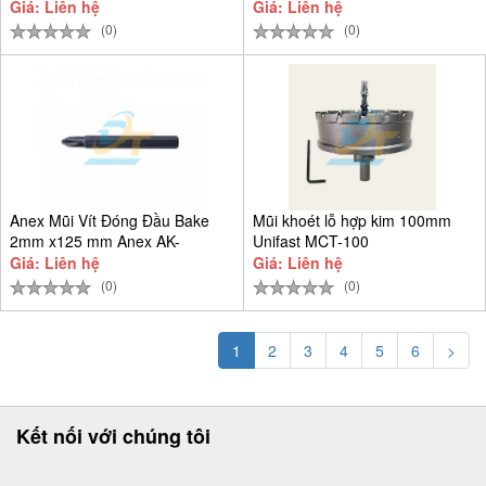
Giá: Liên hệ
Giá: Liên hệ
(0)
(0)
Anex Mũi Vít Đóng Đầu Bake
Mũi khoét lỗ hợp kim 100mm
2mm x125 mm Anex AK-
Unifast MCT-100
22P+2x65
Giá: Liên hệ
Giá: Liên hệ
(0)
(0)
1
2
3
4
5
6
>
Kết nối với chúng tôi