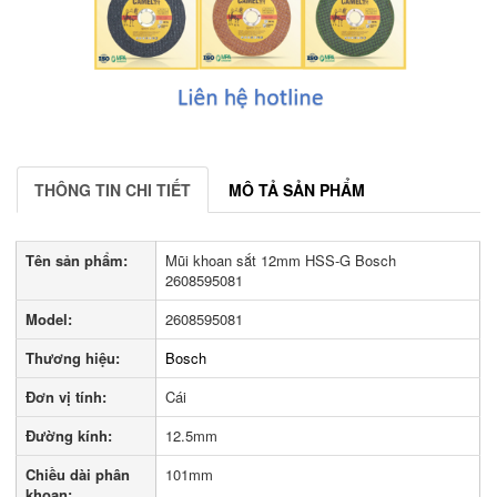
THÔNG TIN CHI TIẾT
MÔ TẢ SẢN PHẨM
Tên sản phẩm:
Mũi khoan sắt 12mm HSS-G Bosch
2608595081
Model:
2608595081
Thương hiệu:
Bosch
Đơn vị tính:
Cái
Đường kính:
12.5mm
Chiều dài phân
101mm
khoan: