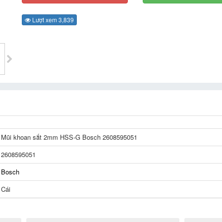
Lượt xem 3,839
Mũi khoan sắt 2mm HSS-G Bosch 2608595051
2608595051
Bosch
Cái