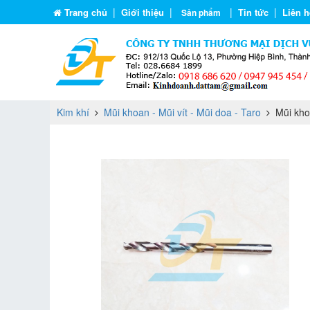
|
|
|
|
Trang chủ
Giới thiệu
Tin tức
Liên h
Sản phẩm
Kim khí
Mũi khoan - Mũi vít - Mũi doa - Taro
Mũi kho