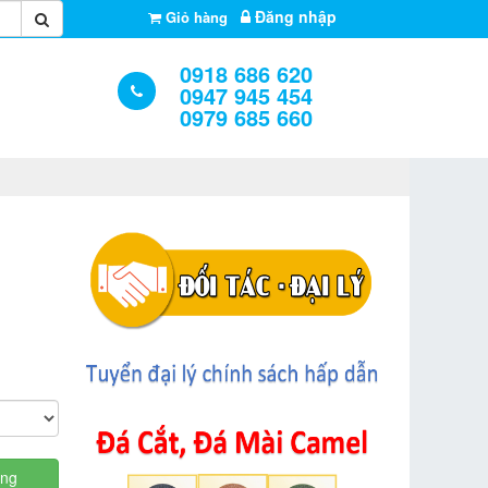
Đăng nhập
Giỏ hàng
0918 686 620
0947 945 454
0979 685 660
àng