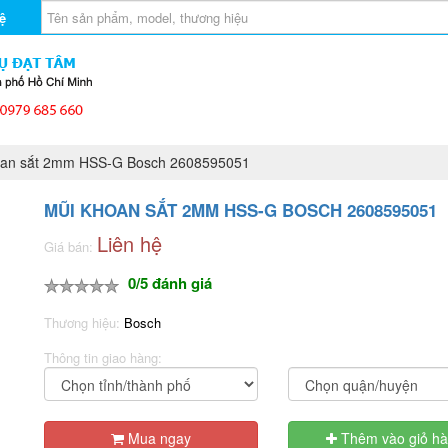
ệ
an sắt 2mm HSS-G Bosch 2608595051
MŨI KHOAN SẮT 2MM HSS-G BOSCH 2608595051
Liên hệ
Giá bán:
0/5 đánh giá
Thương hiệu:
Bosch
Thông tin giao hàng:
Mua ngay
Thêm vào giỏ h