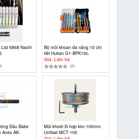
 List 6868 Nachi
Bộ mũi khoan đa năng 10 chi
2
tiết Hukan G1-BPK10c.
Giá: Liên hệ
0)
(0)
Đóng Đầu Bake
Mũi khoét lỗ hợp kim 100mm
 Anex AK-
Unifast MCT-100
Giá: Liên hệ