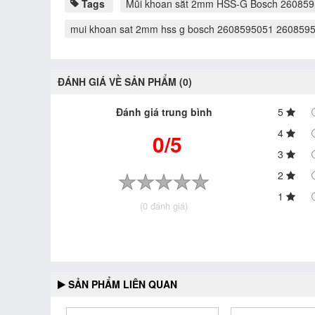
Tags
Mũi khoan sắt 2mm HSS-G Bosch 26085
mui khoan sat 2mm hss g bosch 2608595051 260859
ĐÁNH GIÁ VỀ SẢN PHẨM (0)
Đánh giá trung bình
5
4
0/5
3
2
1
(0 đánh giá)
SẢN PHẨM LIÊN QUAN