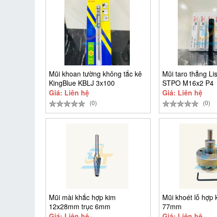
Mũi khoan tường không tắc kê
Mũi taro thẳng Li
KingBlue KBLJ 3x100
STPO M16x2 P4
Giá: Liên hệ
Giá: Liên hệ
(0)
(0)
Mũi mài khắc hợp kim
Mũi khoét lỗ hợp 
12x28mm trục 6mm
77mm
LX1228M06
Giá: Liên hệ
Giá: Liên hệ