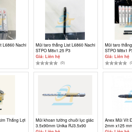
st L6860 Nachi
Mũi taro thẳng List L6860 Nachi
Mũi taro thẳng
STPO M8x1.25 P3
STPO M8x1 P
Giá: Liên hệ
Giá: Liên hệ
(0)
(
kim Thắng Lợi
Mũi khoan tường chuôi lục giác
Anex Mũi Vít 
3.5x90mm Unika RJ3.5x90
2mm x125 mm
22P+2x65
Giá: Liên hệ
Giá: Liên hệ