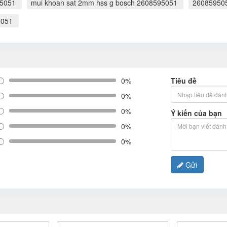
95051
mui khoan sat 2mm hss g bosch 2608595051
26085950
5051
0%
Tiêu đề
0%
0%
Ý kiến của bạn
0%
0%
Gửi