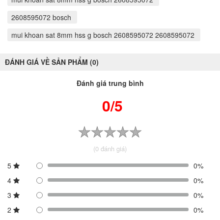
2608595072 bosch
mui khoan sat 8mm hss g bosch 2608595072 2608595072
ĐÁNH GIÁ VỀ SẢN PHẨM (0)
Đánh giá trung bình
0/5
(0 đánh giá)
5
0%
4
0%
3
0%
2
0%