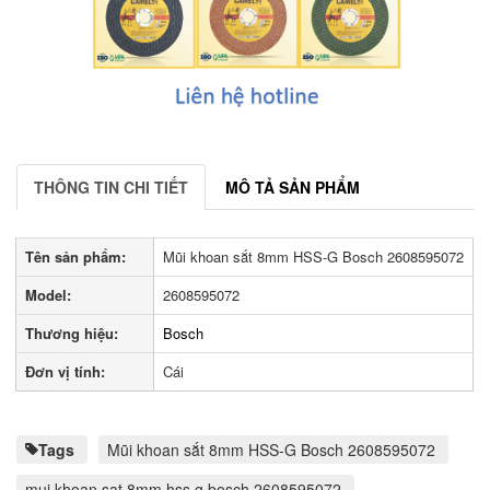
THÔNG TIN CHI TIẾT
MÔ TẢ SẢN PHẨM
Tên sản phẩm:
Mũi khoan sắt 8mm HSS-G Bosch 2608595072
Model:
2608595072
Thương hiệu:
Bosch
Đơn vị tính:
Cái
Tags
Mũi khoan sắt 8mm HSS-G Bosch 2608595072
mui khoan sat 8mm hss g bosch 2608595072