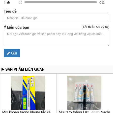
1
0%
Tiêu đề
(Tối thiểu 50 ký tự)
Ý kiến của bạn
Gửi
SẢN PHẨM LIÊN QUAN
Mũi khoan tường không tắc kê
Mũi taro thẳng List L6860 Nachi