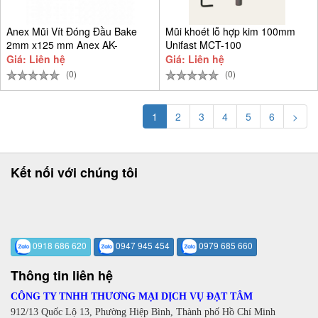
Anex Mũi Vít Đóng Đầu Bake
Mũi khoét lỗ hợp kim 100mm
2mm x125 mm Anex AK-
Unifast MCT-100
22P+2x65
Giá: Liên hệ
Giá: Liên hệ
(0)
(0)
1
2
3
4
5
6
>
Kết nối với chúng tôi
0918 686 620
0947 945 454
0979 685 660
Thông tin liên hệ
CÔNG TY TNHH THƯƠNG MẠI DỊCH VỤ ĐẠT TÂM
912/13 Quốc Lộ 13, Phường Hiệp Bình, Thành phố Hồ Chí Minh