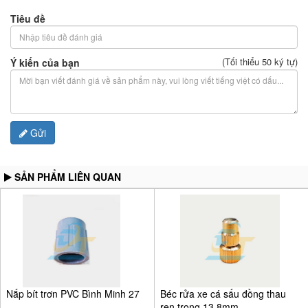
Tiêu đề
(Tối thiểu 50 ký tự)
Ý kiến của bạn
Gửi
SẢN PHẨM LIÊN QUAN
Nắp bít trơn PVC Bình Minh 27
Béc rửa xe cá sấu đồng thau
ren trong 13.8mm