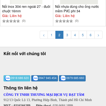
Nối inox 304 ren ngoài 27 - đuôi
Nối nhựa dùng cho ống nước
chuột 16mm
mềm PVC phi 34
Giá: Liên hệ
Giá: Liên hệ
(0)
(0)
<
1
2
3
4
5
6
>
Kết nối với chúng tôi
0918 686 620
0947 945 454
0979 685 660
Thông tin liên hệ
CÔNG TY TNHH THƯƠNG MẠI DỊCH VỤ ĐẠT TÂM
912/13 Quốc Lộ 13, Phường Hiệp Bình, Thành phố Hồ Chí Minh
MST : 0316566289
Điện thoại
:
028.6684 1899