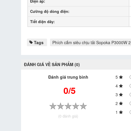
Điện áp:
Cường độ dòng điện:
Tiết diện dây:
Tags
Phích cắm siêu chịu tải Sopoka P3000W 
ĐÁNH GIÁ VỀ SẢN PHẨM (0)
Đánh giá trung bình
5
4
0/5
3
2
1
(0 đánh giá)