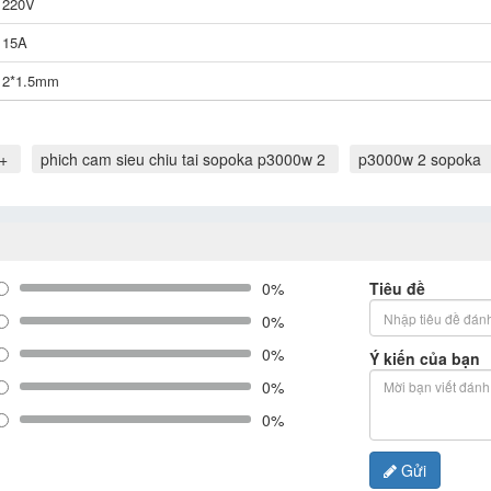
220V
15A
2*1.5mm
2+
phich cam sieu chiu tai sopoka p3000w 2
p3000w 2 sopoka
0%
Tiêu đề
0%
0%
Ý kiến của bạn
0%
0%
Gửi