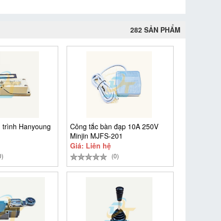
282 SẢN PHẨM
 trình Hanyoung
Công tắc bàn đạp 10A 250V
Minjin MJFS-201
Giá: Liên hệ
0)
(0)