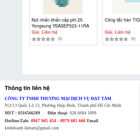
Nút nhấn khẩn cấp phi 25
Công tắc hàn TIG
Yongsung YSASEP323-11RA
Giá: Liên hệ
Giá: Liên hệ
(0)
(0)
Thông tin liên hệ
CÔNG TY TNHH THƯƠNG MẠI DỊCH VỤ ĐẠT TÂM
912/13 Quốc Lộ 13, Phường Hiệp Bình, Thành phố Hồ Chí Minh
MST : 0316566289
Điện thoại
:
028.6684 1899
Hotline/Zalo
:
0947 945 454
-
0979 685 660
Email
:
kinhdoanh.dattam@gmail.com