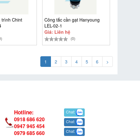
trình Chint
Công tắc cần gạt Hanyoung
4
LEL-02-1
Giá: Liên hệ
0)
(0)
1
2
3
4
5
6
>
Hotline:
Chat:
0918 686 620
Chat:
0947 945 454
Chat:
0979 685 660