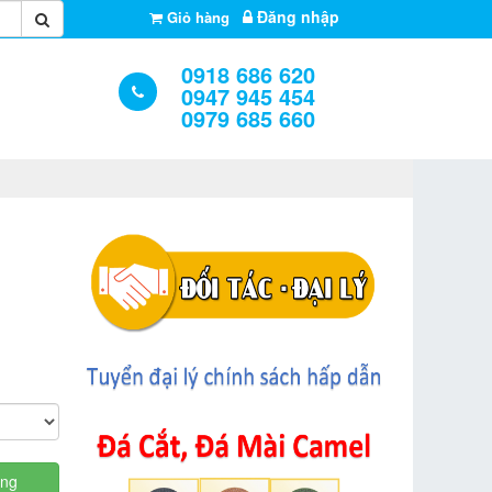
Đăng nhập
Giỏ hàng
0918 686 620
0947 945 454
0979 685 660
àng