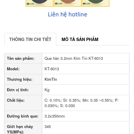
THÔNG TIN CHI TIẾT
MÔ TẢ SẢN PHẨM
Tên sản phẩm:
Que hàn 3.2mm Kim Tín KT-6013
Model:
KT-6013
Thương hiệu:
KimTin
Đơn vị tính:
Kg
Chất liệu:
C: 0.10%; Si: 0.35%; Mn: 0.35 ~0.55%; P:
0.030%; S: 0.030
Đường kính que:
3.2x350mm
Giới hạn chảy
345
YS(MPa):