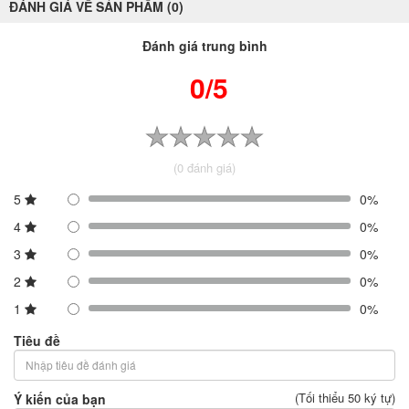
ĐÁNH GIÁ VỀ SẢN PHẨM (0)
Đánh giá trung bình
0/5
(0 đánh giá)
5
0%
4
0%
3
0%
2
0%
1
0%
Tiêu đề
(Tối thiểu 50 ký tự)
Ý kiến của bạn