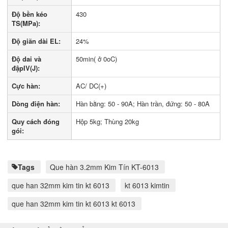
Độ bền kéo
430
TS(MPa):
Độ giãn dài EL:
24%
Độ dai và
50min( ở 0oC)
đậpIV(J):
Cực hàn:
AC/ DC(+)
Dòng điện hàn:
Hàn bằng: 50 - 90A; Hàn trần, đứng: 50 - 80A
Quy cách đóng
Hộp 5kg; Thùng 20kg
gói:
Tags
Que hàn 3.2mm Kim Tín KT-6013
que han 32mm kim tin kt 6013
kt 6013 kimtin
que han 32mm kim tin kt 6013 kt 6013