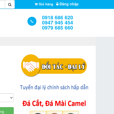
Đăng nhập
Giỏ hàng
0918 686 620
0947 945 454
0979 685 660
àng