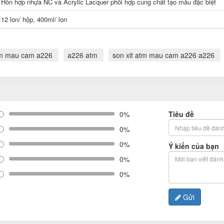
Hỗn hợp nhựa NC và Acrylic Lacquer phối hợp cùng chất tạo mầu đặc biệt
12 lon/ hộp, 400ml/ lon
tm mau cam a226
a226 atm
son xit atm mau cam a226 a226
0%
Tiêu đề
0%
0%
Ý kiến của bạn
0%
0%
Gửi