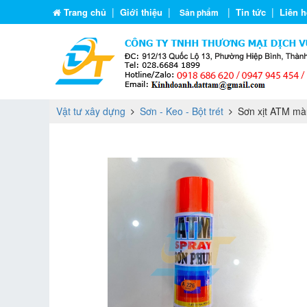
|
|
|
|
Trang chủ
Giới thiệu
Tin tức
Liên h
Sản phẩm
Vật tư xây dựng
Sơn - Keo - Bột trét
Sơn xịt ATM mà