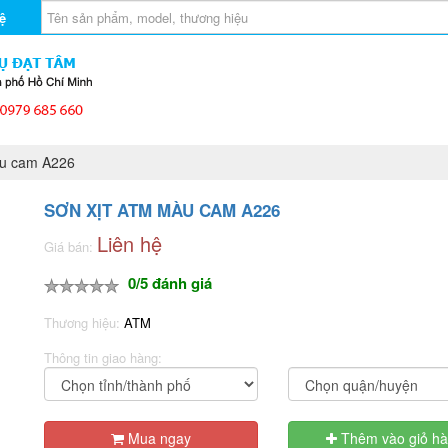
ệ
u cam A226
SƠN XỊT ATM MÀU CAM A226
Liên hệ
Giá bán:
0/5 đánh giá
Thương hiệu:
ATM
Thông tin giao hàng:
Mua ngay
Thêm vào giỏ h