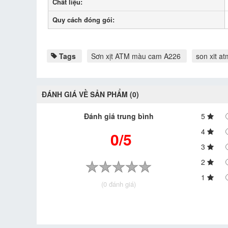
Chất liệu:
Quy cách đóng gói:
Tags
Sơn xịt ATM màu cam A226
son xit a
ĐÁNH GIÁ VỀ SẢN PHẨM (0)
Đánh giá trung bình
5
4
0/5
3
2
1
(0 đánh giá)