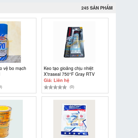
245 SẢN PHẨM
ảo vệ bo mạch
Keo tạo gioăng chịu nhiệt
l
X’traseal 750°F Gray RTV
Giá: Liên hệ
0)
(0)