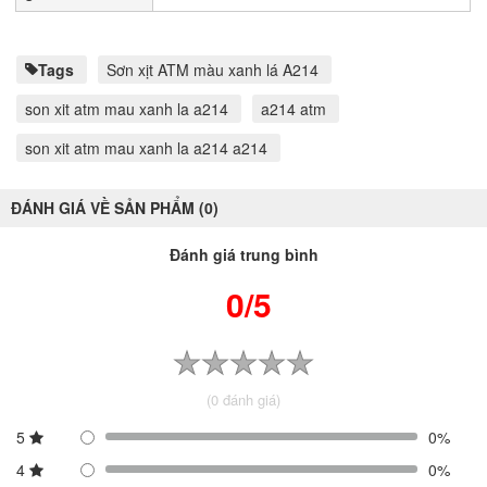
Tags
Sơn xịt ATM màu xanh lá A214
son xit atm mau xanh la a214
a214 atm
son xit atm mau xanh la a214 a214
ĐÁNH GIÁ VỀ SẢN PHẨM (0)
Đánh giá trung bình
0/5
(0 đánh giá)
5
0%
4
0%