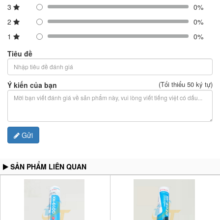
3
0%
2
0%
1
0%
Tiêu đề
(Tối thiểu 50 ký tự)
Ý kiến của bạn
Gửi
SẢN PHẨM LIÊN QUAN