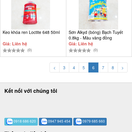
Keo khóa ren Loctite 648 50ml
Sơn Alkyd (bóng) Bạch Tuyết
0.8kg - Màu vàng đồng
Giá: Liên hệ
Giá: Liên hệ
(0)
(0)
<
3
4
5
6
7
8
>
Kết nối với chúng tôi
0918 686 620
0947 945 454
0979 685 660