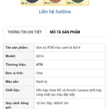
THÔNG TIN CHI TIẾT
MÔ TẢ SẢN PHẨM
Tên sản phẩm:
Sơn xịt ATM màu xanh lá A214
Model:
A214
Thương hiệu:
ATM
Đơn vị tính:
Chai
Màu sắc:
Xanh lá
Chất liệu:
Hỗn hợp nhựa NC và Acrylic Lacquer phối hợp
cùng chất tạo mầu đặc biệt
Quy cách đóng
12 lon/ hộp, 400ml/ lon
gói: