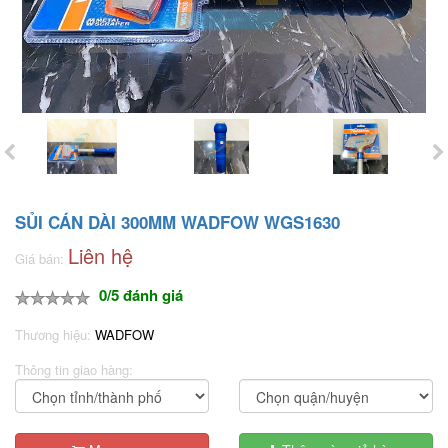
SỦI CÁN DÀI 300MM WADFOW WGS1630
Liên hệ
Giá bán:
0/5 đánh giá
Thương hiệu:
WADFOW
Thông tin giao hàng: