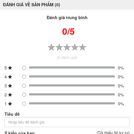
ĐÁNH GIÁ VỀ SẢN PHẨM (0)
Đánh giá trung bình
0/5
(0 đánh giá)
5
0%
4
0%
3
0%
2
0%
1
0%
Tiêu đề
(Tối thiểu 50 ký tự)
Ý kiến của bạn