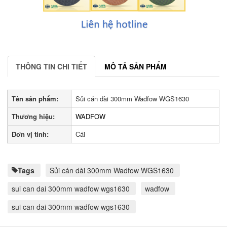
THÔNG TIN CHI TIẾT
MÔ TẢ SẢN PHẨM
Tên sản phẩm:
Sủi cán dài 300mm Wadfow WGS1630
Thương hiệu:
WADFOW
Đơn vị tính:
Cái
Tags
Sủi cán dài 300mm Wadfow WGS1630
sui can dai 300mm wadfow wgs1630
wadfow
sui can dai 300mm wadfow wgs1630