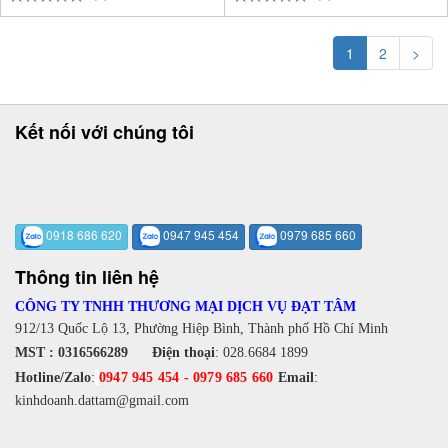
1
2
>
Kết nối với chúng tôi
0918 686 620
0947 945 454
0979 685 660
Thông tin liên hệ
CÔNG TY TNHH THƯƠNG MẠI DỊCH VỤ ĐẠT TÂM
912/13 Quốc Lộ 13, Phường Hiệp Bình, Thành phố Hồ Chí Minh
MST : 0316566289
Điện thoại
:
028.6684 1899
Hotline/Zalo
:
0947 945 454
-
0979 685 660
Email
:
kinhdoanh.dattam@gmail.com