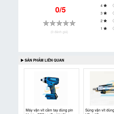
4
0/5
3
2
1
(0 đánh giá)
SẢN PHẨM LIÊN QUAN
Máy vặn vít cầm tay dùng pin
Súng vặn vít dùng