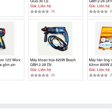
GGS 30 LS
GBH 2-24 DF
Giá: Liên hệ
Giá: Liên hệ
(0)
(
pin 12V Worx
Máy khoan búa 820W Bosch
Máy hàn ống 
a gồm pin
GBH 2-28 DV
63mm 800W 22
9301
Giá: Liên hệ
Giá: Liên hệ
(0)
(