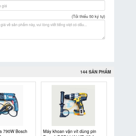
(Tối thiểu 50 ký tự)
144 SẢN PHẨM
a 790W Bosch
Máy khoan vặn vít dùng pin