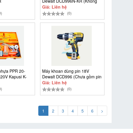
R
Dewalt DCD996N-KR (Không
gồm
Giá: Liên hệ
0)
(0)
nhựa PPR 20-
Máy khoan dùng pin 18V
0V Kapusi K-
Dewalt DCD996 (Chưa gồm pin
sạc)
Giá: Liên hệ
0)
(0)
1
2
3
4
5
6
>