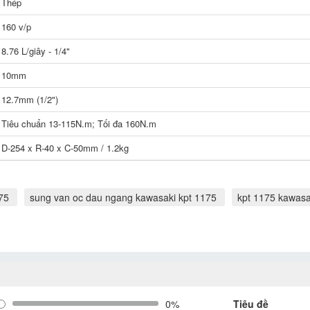
Thép
160 v/p
8.76 L/giây - 1/4"
10mm
12.7mm (1/2")
Tiêu chuẩn 13-115N.m; Tối đa 160N.m
D-254 x R-40 x C-50mm / 1.2kg
75
sung van oc dau ngang kawasaki kpt 1175
kpt 1175 kawasa
0%
Tiêu đề