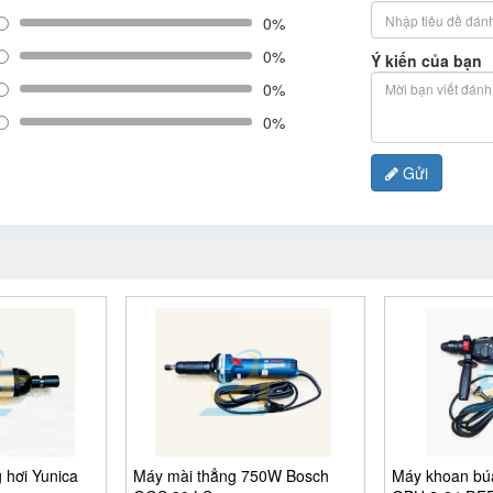
0%
0%
Ý kiến của bạn
0%
0%
Gửi
 hơi Yunica
Máy mài thẳng 750W Bosch
Máy khoan bú