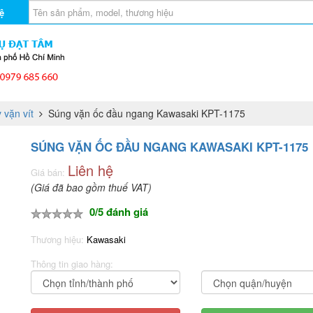
ệ
 vặn vít
Súng vặn ốc đầu ngang Kawasaki KPT-1175
SÚNG VẶN ỐC ĐẦU NGANG KAWASAKI KPT-1175
Liên hệ
Giá bán:
(Giá đã bao gồm thuế VAT)
0/5 đánh giá
Thương hiệu:
Kawasaki
Thông tin giao hàng: