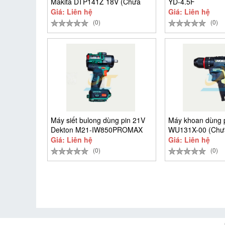
Makita DTP141Z 18V (Chưa
YD-4.5F
Giá: Liên hệ
Giá: Liên hệ
(0)
(0)
Máy siết bulong dùng pin 21V
Máy khoan dùng 
Dekton M21-IW850PROMAX
WU131X-00 (Chư
(Chưa
sạc)
Giá: Liên hệ
Giá: Liên hệ
(0)
(0)