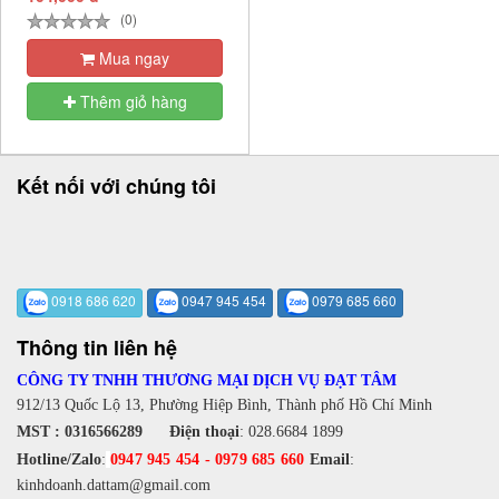
(0)
Mua ngay
Thêm giỏ hàng
Kết nối với chúng tôi
0918 686 620
0947 945 454
0979 685 660
Thông tin liên hệ
CÔNG TY TNHH THƯƠNG MẠI DỊCH VỤ ĐẠT TÂM
912/13 Quốc Lộ 13, Phường Hiệp Bình, Thành phố Hồ Chí Minh
MST : 0316566289
Điện thoại
:
028.6684 1899
Hotline/Zalo
:
0947 945 454
-
0979 685 660
Email
:
kinhdoanh.dattam@gmail.com