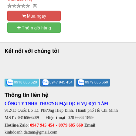
(0)
Mua ngay
Thêm giỏ hàng
Kết nối với chúng tôi
0918 686 620
0947 945 454
0979 685 660
Thông tin liên hệ
CÔNG TY TNHH THƯƠNG MẠI DỊCH VỤ ĐẠT TÂM
912/13 Quốc Lộ 13, Phường Hiệp Bình, Thành phố Hồ Chí Minh
MST : 0316566289
Điện thoại
:
028.6684 1899
Hotline/Zalo
:
0947 945 454
-
0979 685 660
Email
:
kinhdoanh.dattam@gmail.com