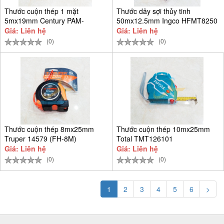
Thước cuộn thép 1 mặt
Thước dây sợi thủy tinh
5mx19mm Century PAM-
50mx12.5mm Ingco HFMT8250
CEN5M-T
Giá: Liên hệ
Giá: Liên hệ
(0)
(0)
Thước cuộn thép 8mx25mm
Thước cuộn thép 10mx25mm
Truper 14579 (FH-8M)
Total TMT126101
Giá: Liên hệ
Giá: Liên hệ
(0)
(0)
1
2
3
4
5
6
>