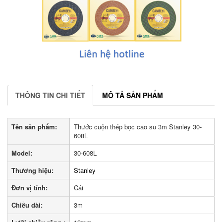
THÔNG TIN CHI TIẾT
MÔ TẢ SẢN PHẨM
Tên sản phẩm:
Thước cuộn thép bọc cao su 3m Stanley 30-
608L
Model:
30-608L
Thương hiệu:
Stanley
Đơn vị tính:
Cái
Chiều dài:
3m