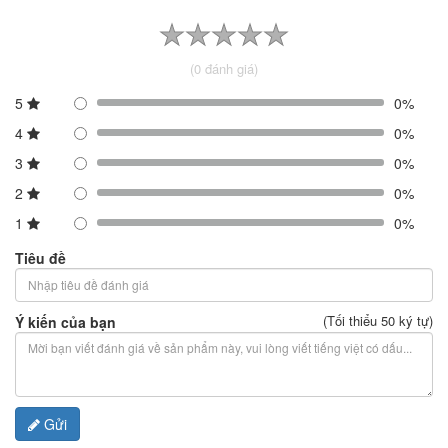
(0 đánh giá)
5
0%
4
0%
3
0%
2
0%
1
0%
Tiêu đề
(Tối thiểu 50 ký tự)
Ý kiến của bạn
Gửi