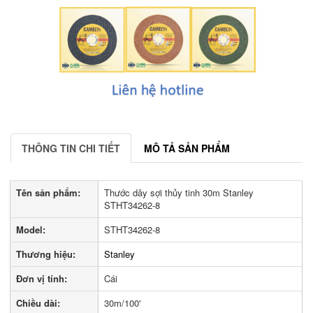
THÔNG TIN CHI TIẾT
MÔ TẢ SẢN PHẨM
Tên sản phẩm:
Thước dây sợi thủy tinh 30m Stanley
STHT34262-8
Model:
STHT34262-8
Thương hiệu:
Stanley
Đơn vị tính:
Cái
Chiều dài:
30m/100'