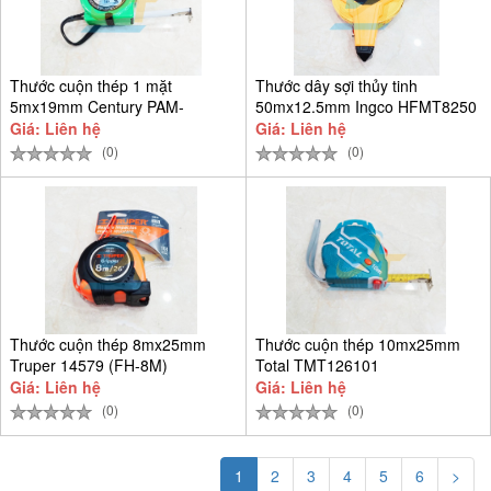
Thước cuộn thép 1 mặt
Thước dây sợi thủy tinh
5mx19mm Century PAM-
50mx12.5mm Ingco HFMT8250
CEN5M-T
Giá: Liên hệ
Giá: Liên hệ
(0)
(0)
Thước cuộn thép 8mx25mm
Thước cuộn thép 10mx25mm
Truper 14579 (FH-8M)
Total TMT126101
Giá: Liên hệ
Giá: Liên hệ
(0)
(0)
1
2
3
4
5
6
>