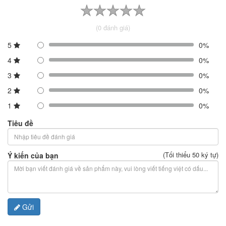
(0 đánh giá)
5
0%
4
0%
3
0%
2
0%
1
0%
Tiêu đề
(Tối thiểu 50 ký tự)
Ý kiến của bạn
Gửi