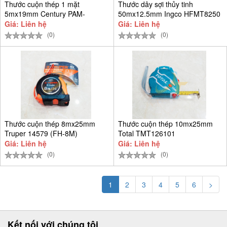
Thước cuộn thép 1 mặt
Thước dây sợi thủy tinh
5mx19mm Century PAM-
50mx12.5mm Ingco HFMT8250
CEN5M-T
Giá: Liên hệ
Giá: Liên hệ
(0)
(0)
Thước cuộn thép 8mx25mm
Thước cuộn thép 10mx25mm
Truper 14579 (FH-8M)
Total TMT126101
Giá: Liên hệ
Giá: Liên hệ
(0)
(0)
1
2
3
4
5
6
>
Kết nối với chúng tôi