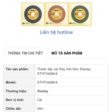
THÔNG TIN CHI TIẾT
MÔ TẢ SẢN PHẨM
Tên sản phẩm:
Thước dây sợi thủy tinh 50m Stanley
STHT34298-8
Model:
STHT34298-8
Thương hiệu:
Stanley
Đơn vị tính:
Cái
Chiều dài:
50m