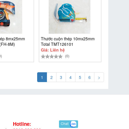
thép 8mx25mm
Thước cuộn thép 10mx25mm
 (FH-8M)
Total TMT126101
Giá: Liên hệ
0)
(0)
1
2
3
4
5
6
>
Hotline:
Chat: