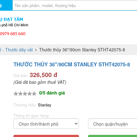
ệ
 - Thước dây vải
Thước thủy 36"/90cm Stanley STHT42075-8
THƯỚC THỦY 36"/90CM STANLEY STHT42075-8
326,500 đ
Giá bán:
(Giá đã bao gồm thuế VAT)
0/5 đánh giá
Thương hiệu:
Stanley
Thông tin giao hàng: