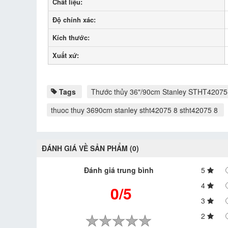
Chất liệu:
Độ chính xác:
Kích thước:
Xuất xứ:
Tags
Thước thủy 36"/90cm Stanley STHT42075
thuoc thuy 3690cm stanley stht42075 8 stht42075 8
ĐÁNH GIÁ VỀ SẢN PHẨM (0)
Đánh giá trung bình
5
4
0/5
3
2