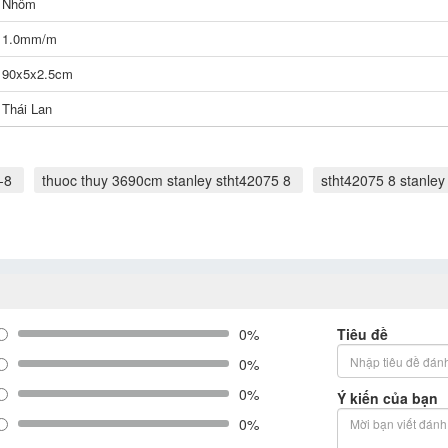
Nhôm
1.0mm/m
90x5x2.5cm
Thái Lan
-8
thuoc thuy 3690cm stanley stht42075 8
stht42075 8 stanley
0%
Tiêu đề
0%
0%
Ý kiến của bạn
0%