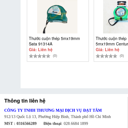
Thước cuộn thép 5mx19mm
Thước cuộn thép 
Sata 91314A
5mx19mm Centur
CEN5M-T
Giá: Liên hệ
Giá: Liên hệ
(0)
(0)
Thông tin liên hệ
CÔNG TY TNHH THƯƠNG MẠI DỊCH VỤ ĐẠT TÂM
912/13 Quốc Lộ 13, Phường Hiệp Bình, Thành phố Hồ Chí Minh
MST : 0316566289
Điện thoại
:
028.6684 1899