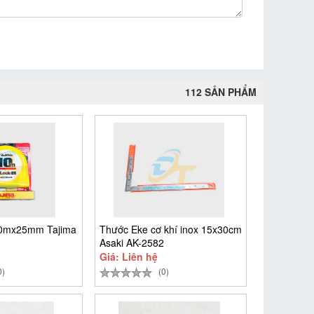
112 SẢN PHẨM
10mx25mm Tajima
Thước Eke cơ khí inox 15x30cm
Asaki AK-2582
Giá: Liên hệ
0)
(0)