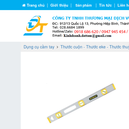
|
|
|
|
Trang chủ
Giới thiệu
Tin tức
Liên h
Sản phẩm
Dụng cụ cầm tay
Thước cuộn - Thước eke - Thước thuỷ