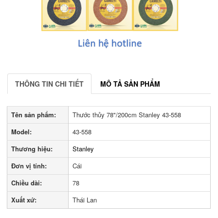
THÔNG TIN CHI TIẾT
MÔ TẢ SẢN PHẨM
Tên sản phẩm:
Thước thủy 78"/200cm Stanley 43-558
Model:
43-558
Thương hiệu:
Stanley
Đơn vị tính:
Cái
Chiều dài:
78
Xuất xứ:
Thái Lan