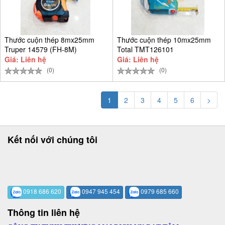
Thước cuộn thép 8mx25mm
Thước cuộn thép 10mx25mm
Truper 14579 (FH-8M)
Total TMT126101
Giá: Liên hệ
Giá: Liên hệ
(0)
(0)
1
2
3
4
5
6
>
Kết nối với chúng tôi
0918 686 620
0947 945 454
0979 685 660
Thông tin liên hệ