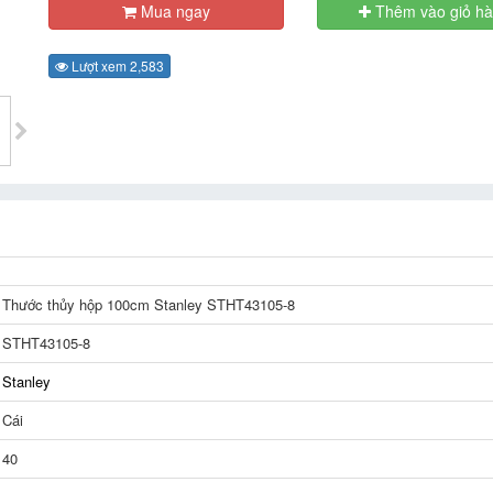
Mua ngay
Thêm vào giỏ h
Lượt xem 2,583
Thước thủy hộp 100cm Stanley STHT43105-8
STHT43105-8
Stanley
Cái
40