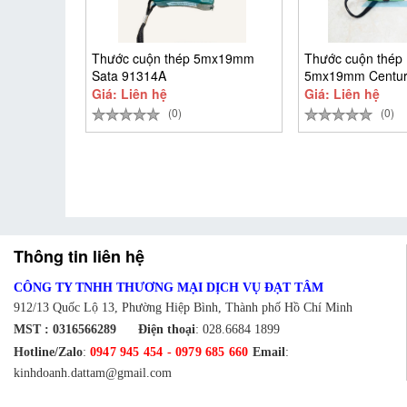
Thước cuộn thép 5mx19mm
Thước cuộn thép 
Sata 91314A
5mx19mm Centur
CEN5M-T
Giá: Liên hệ
Giá: Liên hệ
(0)
(0)
Thông tin liên hệ
CÔNG TY TNHH THƯƠNG MẠI DỊCH VỤ ĐẠT TÂM
912/13 Quốc Lộ 13, Phường Hiệp Bình, Thành phố Hồ Chí Minh
MST : 0316566289
Điện thoại
:
028.6684 1899
Hotline/Zalo
:
0947 945 454
-
0979 685 660
Email
:
kinhdoanh.dattam@gmail.com