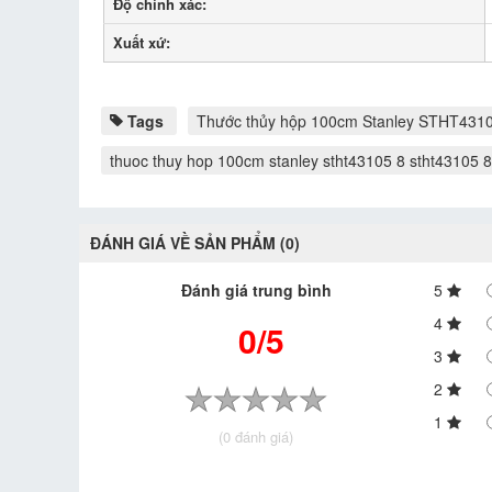
Độ chính xác:
Xuất xứ:
Tags
Thước thủy hộp 100cm Stanley STHT431
thuoc thuy hop 100cm stanley stht43105 8 stht43105 8
ĐÁNH GIÁ VỀ SẢN PHẨM (0)
Đánh giá trung bình
5
4
0/5
3
2
1
(0 đánh giá)