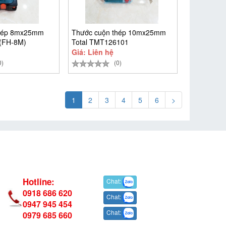
thép 8mx25mm
Thước cuộn thép 10mx25mm
 (FH-8M)
Total TMT126101
Giá: Liên hệ
0)
(0)
1
2
3
4
5
6
>
Hotline:
Chat:
0918 686 620
Chat:
0947 945 454
Chat:
0979 685 660