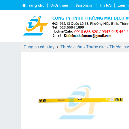
|
|
|
|
Trang chủ
Giới thiệu
Tin tức
Liên h
Sản phẩm
Dụng cụ cầm tay
Thước cuộn - Thước eke - Thước thuỷ