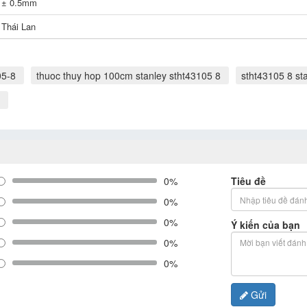
± 0.5mm
Thái Lan
05-8
thuoc thuy hop 100cm stanley stht43105 8
stht43105 8 st
0%
Tiêu đề
0%
0%
Ý kiến của bạn
0%
0%
Gửi