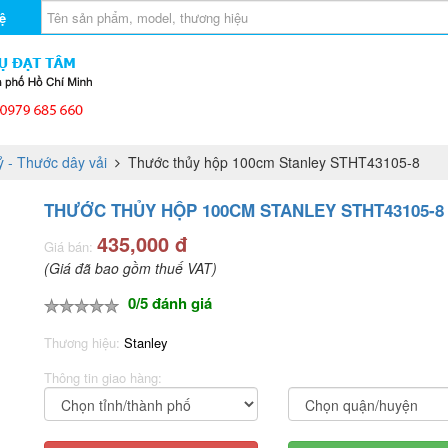
ệ
 - Thước dây vải
Thước thủy hộp 100cm Stanley STHT43105-8
THƯỚC THỦY HỘP 100CM STANLEY STHT43105-8
435,000 đ
Giá bán:
(Giá đã bao gồm thuế VAT)
0/5 đánh giá
Thương hiệu:
Stanley
Thông tin giao hàng: