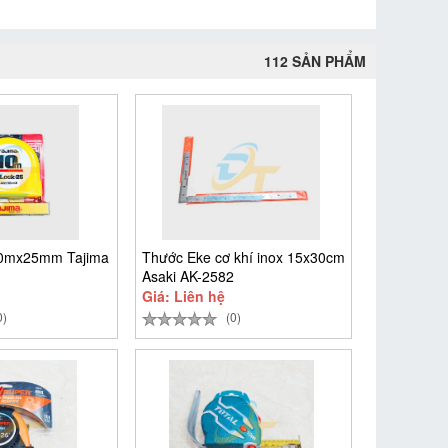
112 SẢN PHẨM
10mx25mm Tajima
Thước Eke cơ khí inox 15x30cm
Asaki AK-2582
Giá: Liên hệ
0)
(0)