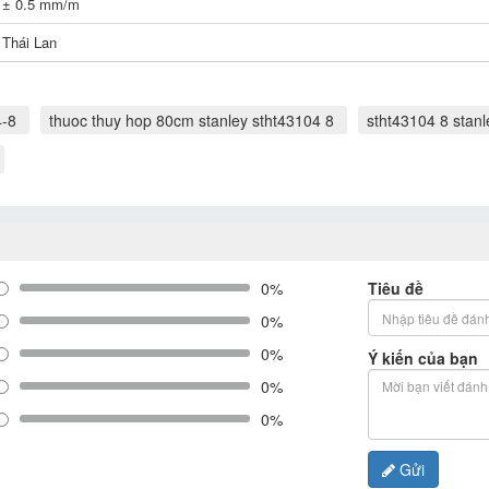
± 0.5 mm/m
Thái Lan
4-8
thuoc thuy hop 80cm stanley stht43104 8
stht43104 8 stanl
0%
Tiêu đề
0%
0%
Ý kiến của bạn
0%
0%
Gửi