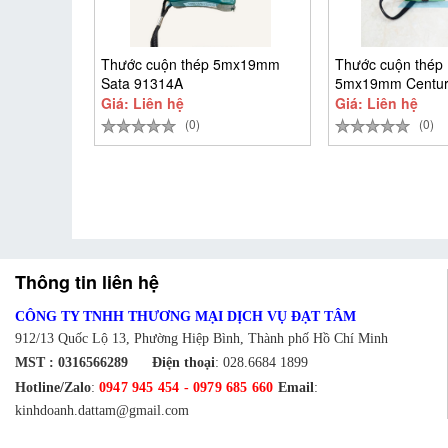
Thước cuộn thép 5mx19mm
Thước cuộn thép 
Sata 91314A
5mx19mm Centur
CEN5M-T
Giá: Liên hệ
Giá: Liên hệ
(0)
(0)
Thông tin liên hệ
CÔNG TY TNHH THƯƠNG MẠI DỊCH VỤ ĐẠT TÂM
912/13 Quốc Lộ 13, Phường Hiệp Bình, Thành phố Hồ Chí Minh
MST : 0316566289
Điện thoại
:
028.6684 1899
Hotline/Zalo
:
0947 945 454
-
0979 685 660
Email
:
kinhdoanh.dattam@gmail.com