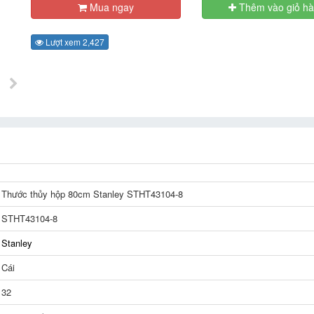
Mua ngay
Thêm vào giỏ h
Lượt xem 2,427
Thước thủy hộp 80cm Stanley STHT43104-8
STHT43104-8
Stanley
Cái
32