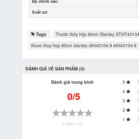
Độ chính xác:
Xuất xứ:
Tags
Thước thủy hộp 80cm Stanley STHT4310
thuoc thuy hop 80cm stanley stht43104 8 stht43104 8
ĐÁNH GIÁ VỀ SẢN PHẨM (0)
Đánh giá trung bình
5
4
0/5
3
2
1
(0 đánh giá)