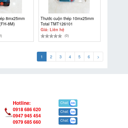
thép 8mx25mm
Thước cuộn thép 10mx25mm
 (FH-8M)
Total TMT126101
Giá: Liên hệ
0)
(0)
1
2
3
4
5
6
>
Hotline:
Chat:
0918 686 620
Chat:
0947 945 454
Chat:
0979 685 660