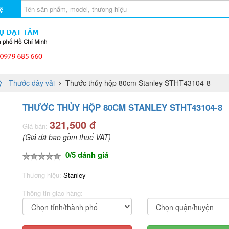
ệ
 - Thước dây vải
Thước thủy hộp 80cm Stanley STHT43104-8
THƯỚC THỦY HỘP 80CM STANLEY STHT43104-8
321,500 đ
Giá bán:
(Giá đã bao gồm thuế VAT)
0/5 đánh giá
Thương hiệu:
Stanley
Thông tin giao hàng: