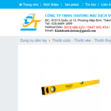
|
|
|
|
Trang chủ
Giới thiệu
Tin tức
Liên h
Sản phẩm
Dụng cụ cầm tay
Thước cuộn - Thước eke - Thước thuỷ