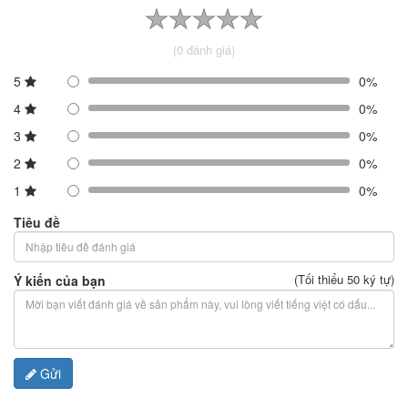
(0 đánh giá)
5
0%
4
0%
3
0%
2
0%
1
0%
Tiêu đề
(Tối thiểu 50 ký tự)
Ý kiến của bạn
Gửi