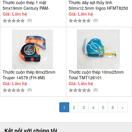
Thước cuộn thép 1 mặt
Thước dây sợi thủy tinh
5mx19mm Century PAM-
50mx12.5mm Ingco HFMT8250
CEN5M-T
Giá: Liên hệ
Giá: Liên hệ
(0)
(0)
Thước cuộn thép 8mx25mm
Thước cuộn thép 10mx25mm
Truper 14579 (FH-8M)
Total TMT126101
Giá: Liên hệ
Giá: Liên hệ
(0)
(0)
1
2
3
4
5
6
>
Kết nối với chúng tôi