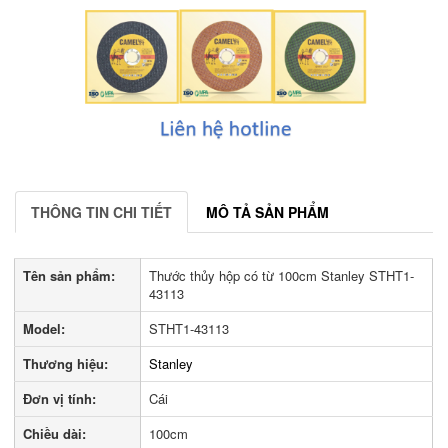
THÔNG TIN CHI TIẾT
MÔ TẢ SẢN PHẨM
Tên sản phẩm:
Thước thủy hộp có từ 100cm Stanley STHT1-
43113
Model:
STHT1-43113
Thương hiệu:
Stanley
Đơn vị tính:
Cái
Chiều dài:
100cm