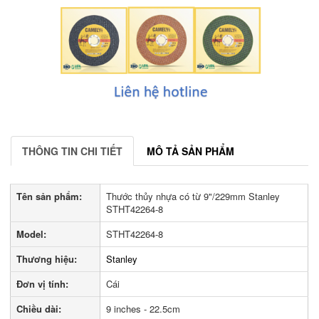
THÔNG TIN CHI TIẾT
MÔ TẢ SẢN PHẨM
Tên sản phẩm:
Thước thủy nhựa có từ 9"/229mm Stanley
STHT42264-8
Model:
STHT42264-8
Thương hiệu:
Stanley
Đơn vị tính:
Cái
Chiều dài:
9 inches - 22.5cm