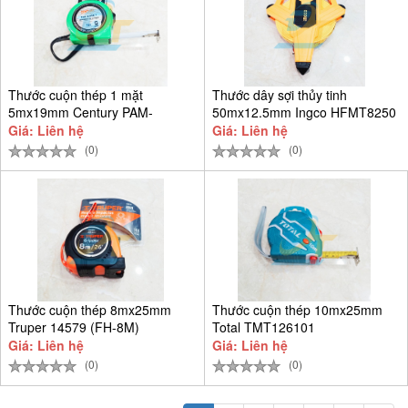
Thước cuộn thép 1 mặt
Thước dây sợi thủy tinh
5mx19mm Century PAM-
50mx12.5mm Ingco HFMT8250
CEN5M-T
Giá: Liên hệ
Giá: Liên hệ
(0)
(0)
Thước cuộn thép 8mx25mm
Thước cuộn thép 10mx25mm
Truper 14579 (FH-8M)
Total TMT126101
Giá: Liên hệ
Giá: Liên hệ
(0)
(0)