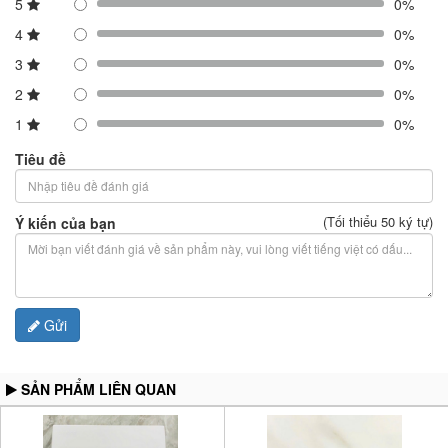
5
0%
4
0%
3
0%
2
0%
1
0%
Tiêu đề
(Tối thiểu 50 ký tự)
Ý kiến của bạn
Gửi
SẢN PHẨM LIÊN QUAN