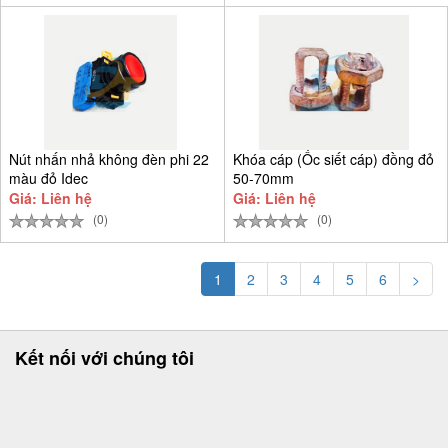
Nút nhấn nhả không đèn phi 22
Khóa cáp (Ốc siết cáp) đồng đỏ
màu đỏ Idec
50-70mm
Giá: Liên hệ
Giá: Liên hệ
(0)
(0)
1
2
3
4
5
6
>
Kết nối với chúng tôi