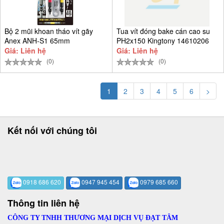
Bộ 2 mũi khoan tháo vít gãy
Tua vít đóng bake cán cao su
Anex ANH-S1 65mm
PH2x150 Kingtony 14610206
Giá: Liên hệ
Giá: Liên hệ
(0)
(0)
1
2
3
4
5
6
>
Kết nối với chúng tôi
0918 686 620
0947 945 454
0979 685 660
Thông tin liên hệ
CÔNG TY TNHH THƯƠNG MẠI DỊCH VỤ ĐẠT TÂM