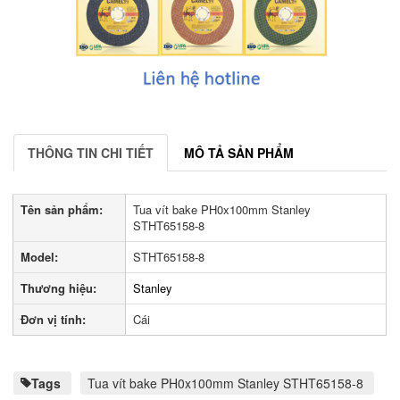
THÔNG TIN CHI TIẾT
MÔ TẢ SẢN PHẨM
Tên sản phẩm:
Tua vít bake PH0x100mm Stanley
STHT65158-8
Model:
STHT65158-8
Thương hiệu:
Stanley
Đơn vị tính:
Cái
Tags
Tua vít bake PH0x100mm Stanley STHT65158-8