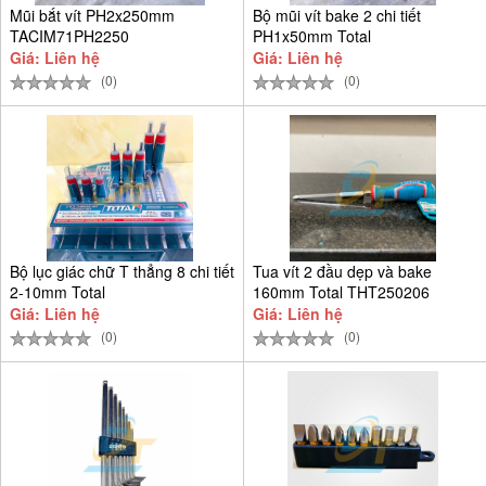
Mũi bắt vít PH2x250mm
Bộ mũi vít bake 2 chi tiết
TACIM71PH2250
PH1x50mm Total
TACIM71PH150
Giá: Liên hệ
Giá: Liên hệ
(0)
(0)
Bộ lục giác chữ T thẳng 8 chi tiết
Tua vít 2 đầu dẹp và bake
2-10mm Total
160mm Total THT250206
Giá: Liên hệ
Giá: Liên hệ
(0)
(0)