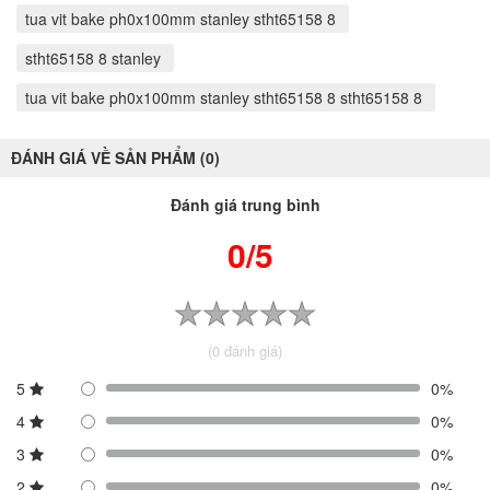
tua vit bake ph0x100mm stanley stht65158 8
stht65158 8 stanley
tua vit bake ph0x100mm stanley stht65158 8 stht65158 8
ĐÁNH GIÁ VỀ SẢN PHẨM (0)
Đánh giá trung bình
0/5
(0 đánh giá)
5
0%
4
0%
3
0%
2
0%