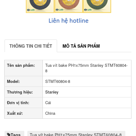
THÔNG TIN CHI TIẾT
MÔ TẢ SẢN PHẨM
Tên sản phẩm:
Tua vít bake PH1x75mm Stanley STMT60804-
8
Model:
STMT60804-8
Thương hiệu:
Stanley
Đơn vị tính:
Cái
Xuất xứ:
China
Tags
Tua vít bake PH1x75mm Stanley STMT60804-8