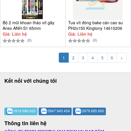
Bộ 2 mũi khoan tháo vít gãy
Tua vít đóng bake cán cao su
Anex ANH-S1 65mm
PH2x150 Kingtony 14610206
Giá: Liên hệ
Giá: Liên hệ
(0)
(0)
1
2
3
4
5
6
>
Kết nối với chúng tôi
0918 686 620
0947 945 454
0979 685 660
Thông tin liên hệ