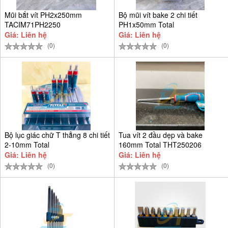
Mũi bắt vít PH2x250mm
Bộ mũi vít bake 2 chi tiết
TACIM71PH2250
PH1x50mm Total
TACIM71PH150
Giá: Liên hệ
Giá: Liên hệ
(0)
(0)
Bộ lục giác chữ T thẳng 8 chi tiết
Tua vít 2 đầu dẹp và bake
2-10mm Total
160mm Total THT250206
Giá: Liên hệ
Giá: Liên hệ
(0)
(0)