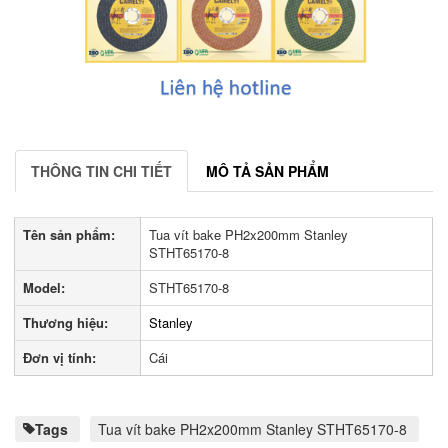
THÔNG TIN CHI TIẾT
MÔ TẢ SẢN PHẨM
Tên sản phẩm:
Tua vít bake PH2x200mm Stanley
STHT65170-8
Model:
STHT65170-8
Thương hiệu:
Stanley
Đơn vị tính:
Cái
Tags
Tua vít bake PH2x200mm Stanley STHT65170-8