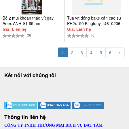
Bộ 2 mũi khoan tháo vít gãy
Tua vít đóng bake cán cao su
Anex ANH-S1 65mm
PH2x150 Kingtony 14610206
Giá: Liên hệ
Giá: Liên hệ
(0)
(0)
1
2
3
4
5
6
>
Kết nối với chúng tôi
0918 686 620
0947 945 454
0979 685 660
Thông tin liên hệ
CÔNG TY TNHH THƯƠNG MẠI DỊCH VỤ ĐẠT TÂM