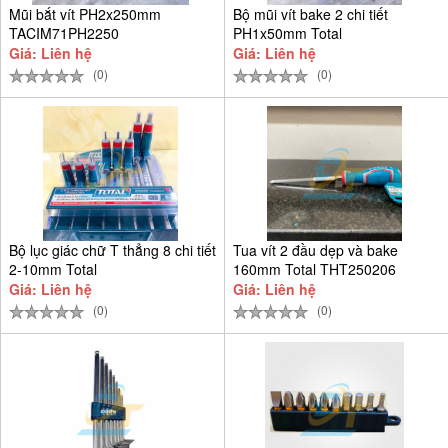
Mũi bắt vít PH2x250mm
Bộ mũi vít bake 2 chi tiết
TACIM71PH2250
PH1x50mm Total
TACIM71PH150
Giá: Liên hệ
Giá: Liên hệ
(0)
(0)
Bộ lục giác chữ T thẳng 8 chi tiết
Tua vít 2 đầu dẹp và bake
2-10mm Total
160mm Total THT250206
Giá: Liên hệ
Giá: Liên hệ
(0)
(0)