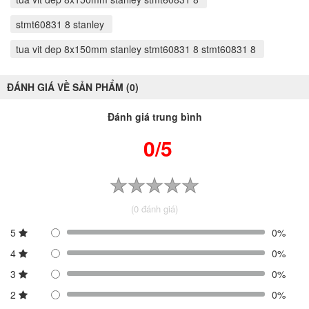
stmt60831 8 stanley
tua vit dep 8x150mm stanley stmt60831 8 stmt60831 8
ĐÁNH GIÁ VỀ SẢN PHẨM (0)
Đánh giá trung bình
0/5
(0 đánh giá)
5
0%
4
0%
3
0%
2
0%