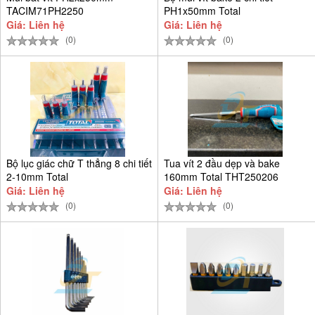
TACIM71PH2250
PH1x50mm Total
TACIM71PH150
Giá: Liên hệ
Giá: Liên hệ
(0)
(0)
Bộ lục giác chữ T thẳng 8 chi tiết
Tua vít 2 đầu dẹp và bake
2-10mm Total
160mm Total THT250206
Giá: Liên hệ
Giá: Liên hệ
(0)
(0)