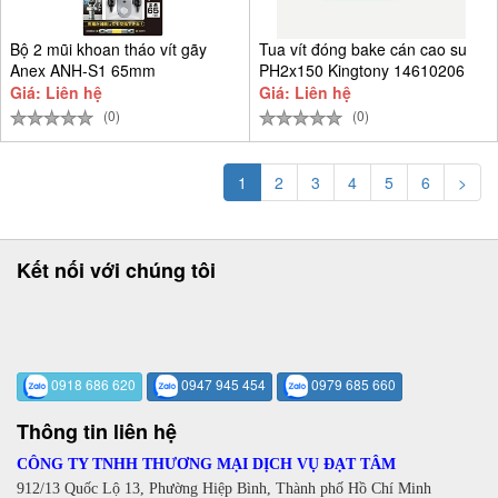
Bộ 2 mũi khoan tháo vít gãy
Tua vít đóng bake cán cao su
Anex ANH-S1 65mm
PH2x150 Kingtony 14610206
Giá: Liên hệ
Giá: Liên hệ
(0)
(0)
1
2
3
4
5
6
>
Kết nối với chúng tôi
0918 686 620
0947 945 454
0979 685 660
Thông tin liên hệ
CÔNG TY TNHH THƯƠNG MẠI DỊCH VỤ ĐẠT TÂM
912/13 Quốc Lộ 13, Phường Hiệp Bình, Thành phố Hồ Chí Minh