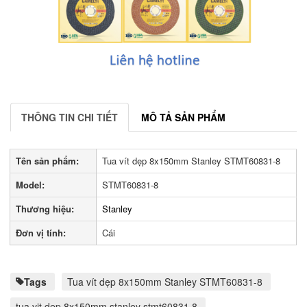
THÔNG TIN CHI TIẾT
MÔ TẢ SẢN PHẨM
Tên sản phẩm:
Tua vít dẹp 8x150mm Stanley STMT60831-8
Model:
STMT60831-8
Thương hiệu:
Stanley
Đơn vị tính:
Cái
Tags
Tua vít dẹp 8x150mm Stanley STMT60831-8
tua vit dep 8x150mm stanley stmt60831 8