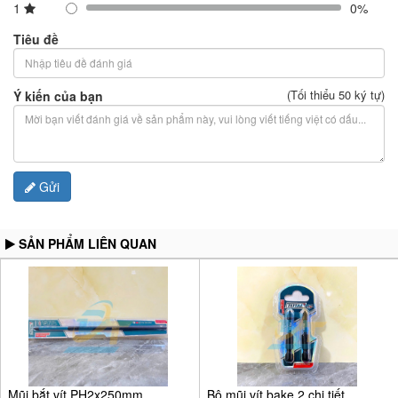
1
0%
Tiêu đề
(Tối thiểu 50 ký tự)
Ý kiến của bạn
Gửi
SẢN PHẨM LIÊN QUAN
Mũi bắt vít PH2x250mm
Bộ mũi vít bake 2 chi tiết