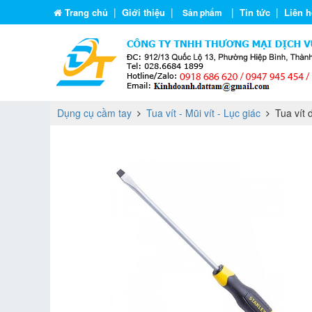
|
|
|
|
Trang chủ
Giới thiệu
Tin tức
Liên h
Sản phẩm
Dụng cụ cầm tay
Tua vít - Mũi vít - Lục giác
Tua vít 