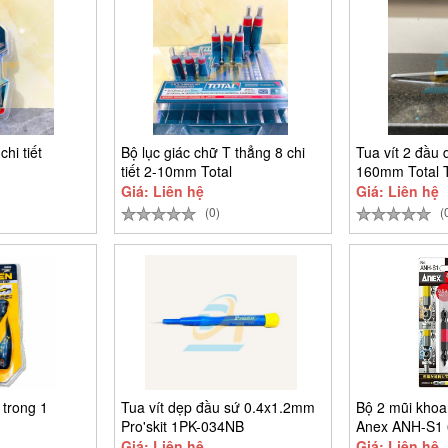
chi tiết
Bộ lục giác chữ T thẳng 8 chi
Tua vít 2 đầu 
tiết 2-10mm Total
160mm Total
Giá: Liên hệ
Giá: Liên hệ
(0)
(
 trong 1
Tua vít dẹp đầu sứ 0.4x1.2mm
Bộ 2 mũi khoan
Pro'skit 1PK-034NB
Anex ANH-S1
Giá: Liên hệ
Giá: Liên hệ