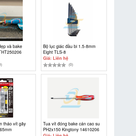
dẹp và bake
Bộ lục giác đầu bi 1.5-8mm
 THT250206
Eight TLS-8
Giá: Liên hệ
0)
(0)
 tháo vít gãy
Tua vít đóng bake cán cao su
 65mm
PH2x150 Kingtony 14610206
Giá: Liên hệ