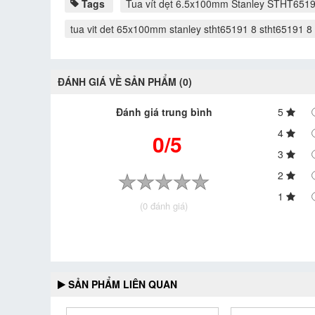
Tags
Tua vít dẹt 6.5x100mm Stanley STHT651
tua vit det 65x100mm stanley stht65191 8 stht65191 8
ĐÁNH GIÁ VỀ SẢN PHẨM (0)
Đánh giá trung bình
5
4
0/5
3
2
1
(0 đánh giá)
SẢN PHẨM LIÊN QUAN