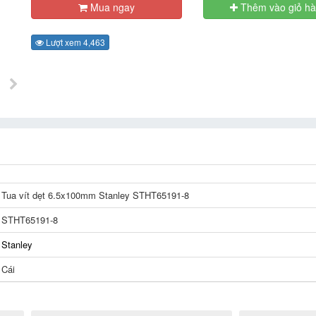
Mua ngay
Thêm vào giỏ h
Lượt xem 4,463
Tua vít dẹt 6.5x100mm Stanley STHT65191-8
STHT65191-8
Stanley
Cái