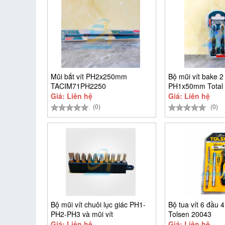
Mũi bắt vít PH2x250mm
Bộ mũi vít bake 2 
TACIM71PH2250
PH1x50mm Total
TACIM71PH150
Giá: Liên hệ
Giá: Liên hệ
(0)
(0)
Bộ mũi vít chuôi lục giác PH1-
Bộ tua vít 6 đầu 4
PH2-PH3 và mũi vít
Tolsen 20043
Giá: Liên hệ
Giá: Liên hệ