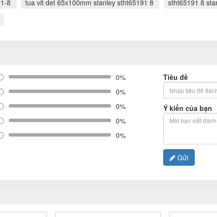
91-8
tua vit det 65x100mm stanley stht65191 8
stht65191 8 sta
0%
Tiêu đề
0%
0%
Ý kiến của bạn
0%
0%
Gửi