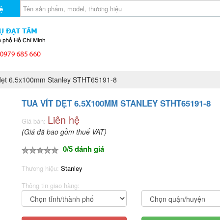
ệ
dẹt 6.5x100mm Stanley STHT65191-8
TUA VÍT DẸT 6.5X100MM STANLEY STHT65191-8
Liên hệ
Giá bán:
(Giá đã bao gồm thuế VAT)
0/5 đánh giá
Thương hiệu:
Stanley
Thông tin giao hàng: