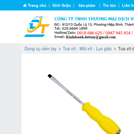
|
|
|
|
Trang chủ
Giới thiệu
Tin tức
Liên h
Sản phẩm
Dụng cụ cầm tay
Tua vít - Mũi vít - Lục giác
Tua vít 