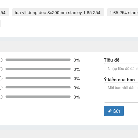
254
tua vit dong dep 8x200mm stanley 1 65 254
1 65 254 stanl
0%
Tiêu đề
0%
0%
Ý kiến của bạn
0%
0%
Gửi