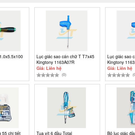
 1.0x5.5x100
Lục giác sao cán chữ T T7x45
Lục giác sao 
0
Kingtony 1163A07R
Kingtony 116
Giá: Liên hệ
Giá: Liên hệ
(0)
(
 55 chi tiết
Tua vít 6 đầu Total
Bộ lục giác đầ