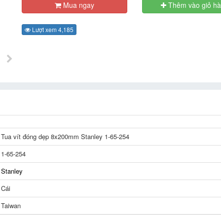
Mua ngay
Thêm vào giỏ h
Lượt xem 4,185
Tua vít đóng dẹp 8x200mm Stanley 1-65-254
1-65-254
Stanley
Cái
Taiwan