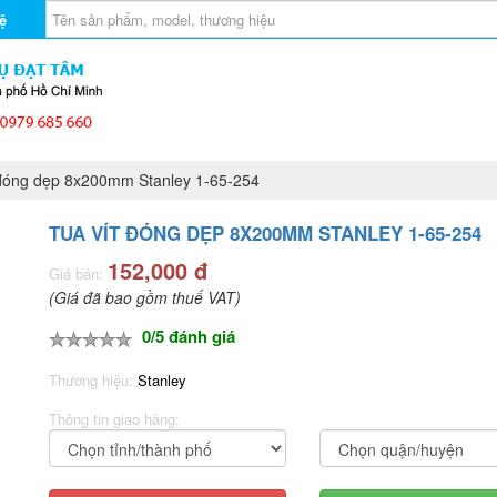
ệ
đóng dẹp 8x200mm Stanley 1-65-254
TUA VÍT ĐÓNG DẸP 8X200MM STANLEY 1-65-254
152,000 đ
Giá bán:
(Giá đã bao gồm thuế VAT)
0/5 đánh giá
Thương hiệu:
Stanley
Thông tin giao hàng: