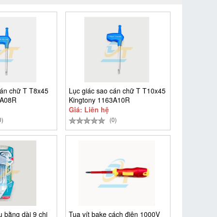
cán chữ T T8x45
Lục giác sao cán chữ T T10x45
3A08R
Kingtony 1163A10R
Giá: Liên hệ
0)
(0)
u bằng dài 9 chi
Tua vít bake cách điện 1000V