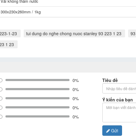
Vải không thấm nước
300x230x260mm / 1kg
-223-1-23
tui dung do nghe chong nuoc stanley 93 223 1 23
93
23 1 23
0%
Tiêu đề
0%
0%
Ý kiến của bạn
0%
0%
Gửi