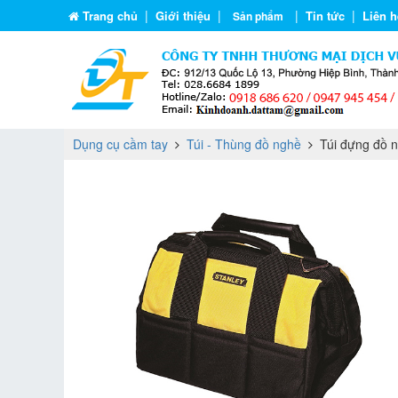
|
|
|
|
Trang chủ
Giới thiệu
Tin tức
Liên h
Sản phẩm
Dụng cụ cầm tay
Túi - Thùng đồ nghề
Túi đựng đồ n