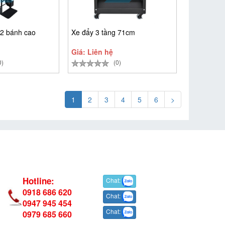
2 bánh cao
Xe đẩy 3 tầng 71cm
Giá: Liên hệ
0)
(0)
1
2
3
4
5
6
>
Hotline:
Chat:
0918 686 620
Chat:
0947 945 454
Chat:
0979 685 660