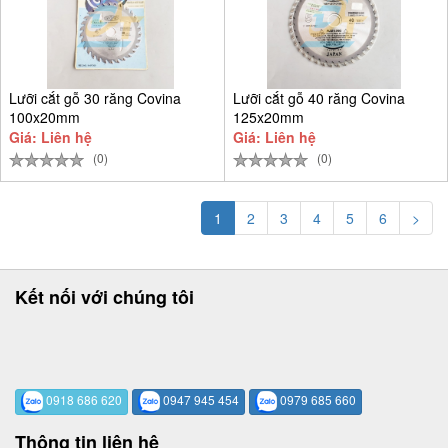
Lưỡi cắt gỗ 30 răng Covina
Lưỡi cắt gỗ 40 răng Covina
100x20mm
125x20mm
Giá: Liên hệ
Giá: Liên hệ
(0)
(0)
1
2
3
4
5
6
>
Kết nối với chúng tôi
0918 686 620
0947 945 454
0979 685 660
Thông tin liên hệ