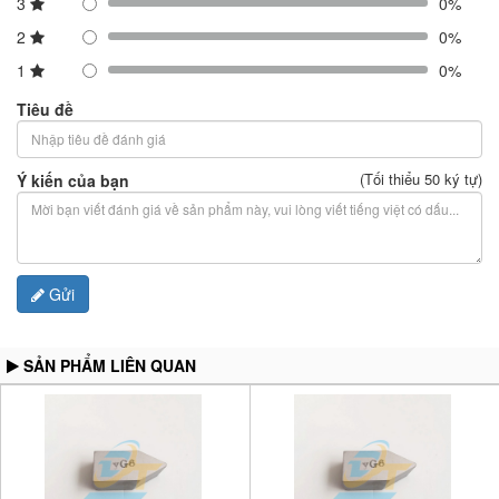
3
0%
2
0%
1
0%
Tiêu đề
(Tối thiểu 50 ký tự)
Ý kiến của bạn
Gửi
SẢN PHẨM LIÊN QUAN