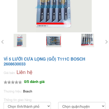
VỈ 5 LƯỠI CƯA LỌNG (GỖ) T111C BOSCH
2608630033
Liên hệ
Giá bán:
0/5 đánh giá
Thương hiệu:
Bosch
Thông tin giao hàng: