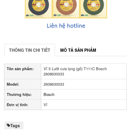
THÔNG TIN CHI TIẾT
MÔ TẢ SẢN PHẨM
Tên sản phẩm:
Vỉ 5 Lưỡi cưa lọng (gỗ) T111C Bosch
2608630033
Model:
2608630033
Thương hiệu:
Bosch
Đơn vị tính:
Vỉ
Tags