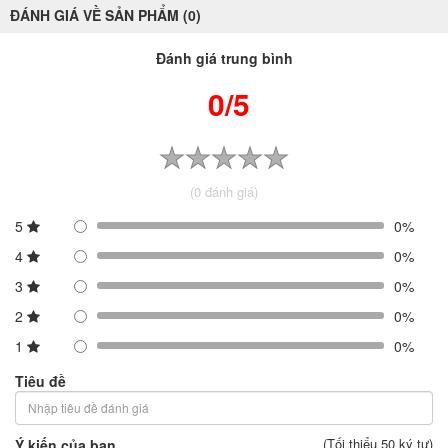
ĐÁNH GIÁ VỀ SẢN PHẨM (0)
Đánh giá trung bình
0/5
(0 đánh giá)
5
0%
4
0%
3
0%
2
0%
1
0%
Tiêu đề
(Tối thiểu 50 ký tự)
Ý kiến của bạn