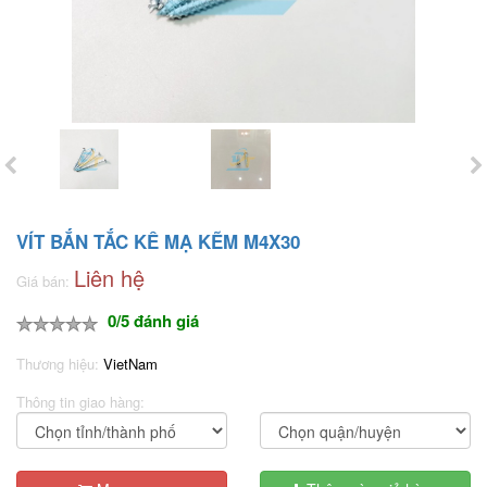
VÍT BẮN TẮC KÊ MẠ KẼM M4X30
Liên hệ
Giá bán:
0/5 đánh giá
Thương hiệu:
VietNam
Thông tin giao hàng: