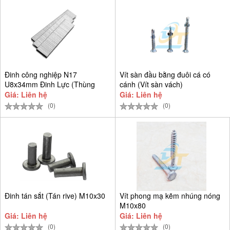
Đinh công nghiệp N17
Vít sàn đầu bằng đuôi cá có
U8x34mm Đinh Lực (Thùng
cánh (Vít sàn vách)
9.384 cây)
Giá: Liên hệ
Giá: Liên hệ
(0)
(0)
Đinh tán sắt (Tán rive) M10x30
Vít phong mạ kẽm nhúng nóng
M10x80
Giá: Liên hệ
Giá: Liên hệ
(0)
(0)