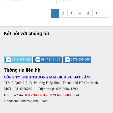
1
2
3
4
5
6
>
Kết nối với chúng tôi
0918 686 620
0947 945 454
0979 685 660
Thông tin liên hệ
CÔNG TY TNHH THƯƠNG MẠI DỊCH VỤ ĐẠT TÂM
912/13 Quốc Lộ 13, Phường Hiệp Bình, Thành phố Hồ Chí Minh
MST : 0316566289
Điện thoại
:
028.6684 1899
Hotline/Zalo
:
0947 945 454
-
0979 685 660
Email
:
kinhdoanh.dattam@gmail.com