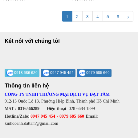
1
2
3
4
5
6
>
Kết nối với chúng tôi
0918 686 620
0947 945 454
0979 685 660
Thông tin liên hệ
CÔNG TY TNHH THƯƠNG MẠI DỊCH VỤ ĐẠT TÂM
912/13 Quốc Lộ 13, Phường Hiệp Bình, Thành phố Hồ Chí Minh
MST : 0316566289
Điện thoại
:
028.6684 1899
Hotline/Zalo
:
0947 945 454
-
0979 685 660
Email
:
kinhdoanh.dattam@gmail.com