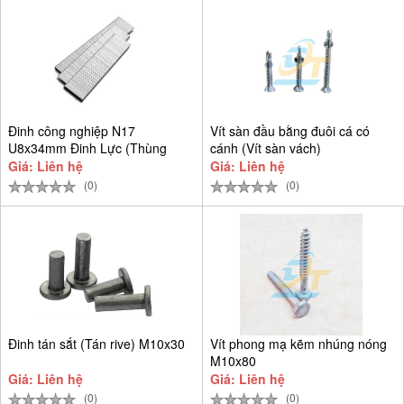
Đinh công nghiệp N17
Vít sàn đầu bằng đuôi cá có
U8x34mm Đinh Lực (Thùng
cánh (Vít sàn vách)
9.384 cây)
Giá: Liên hệ
Giá: Liên hệ
(0)
(0)
Đinh tán sắt (Tán rive) M10x30
Vít phong mạ kẽm nhúng nóng
M10x80
Giá: Liên hệ
Giá: Liên hệ
(0)
(0)