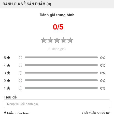
ĐÁNH GIÁ VỀ SẢN PHẨM (0)
Đánh giá trung bình
0/5
(0 đánh giá)
5
0%
4
0%
3
0%
2
0%
1
0%
Tiêu đề
(Tối thiểu 50 ký tự)
Ý kiến của bạn