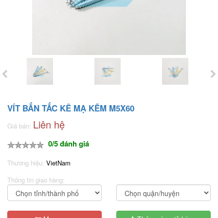
VÍT BẮN TẮC KÊ MẠ KẼM M5X60
Liên hệ
Giá bán:
0/5 đánh giá
Thương hiệu:
VietNam
Thông tin giao hàng: