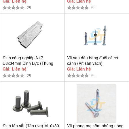
Giá: Liên hệ
Giá: Liên hệ
(0)
(0)
Đinh công nghiệp N17
Vít sàn đầu bằng đuôi cá có
U8x34mm Đinh Lực (Thùng
cánh (Vít sàn vách)
9.384 cây)
Giá: Liên hệ
Giá: Liên hệ
(0)
(0)
Đinh tán sắt (Tán rive) M10x30
Vít phong mạ kẽm nhúng nóng