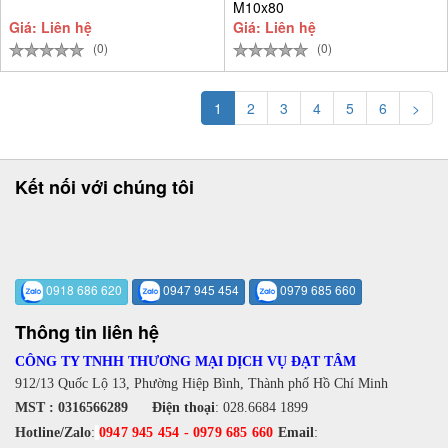
M10x80
Giá: Liên hệ
Giá: Liên hệ
(0)
(0)
1
2
3
4
5
6
>
Kết nối với chúng tôi
0918 686 620
0947 945 454
0979 685 660
Thông tin liên hệ
CÔNG TY TNHH THƯƠNG MẠI DỊCH VỤ ĐẠT TÂM
912/13 Quốc Lộ 13, Phường Hiệp Bình, Thành phố Hồ Chí Minh
MST : 0316566289
Điện thoại
:
028.6684 1899
Hotline/Zalo
:
0947 945 454
-
0979 685 660
Email
: