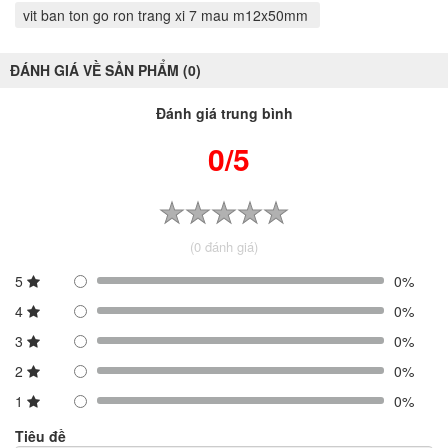
vit ban ton go ron trang xi 7 mau m12x50mm
ĐÁNH GIÁ VỀ SẢN PHẨM (0)
Đánh giá trung bình
0/5
(0 đánh giá)
5
0%
4
0%
3
0%
2
0%
1
0%
Tiêu đề