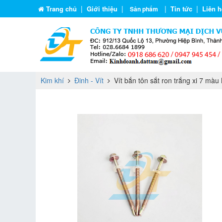
|
|
|
|
Trang chủ
Giới thiệu
Tin tức
Liên h
Sản phẩm
Kim khí
Đinh - Vít
Vít bắn tôn sắt ron trắng xi 7 m