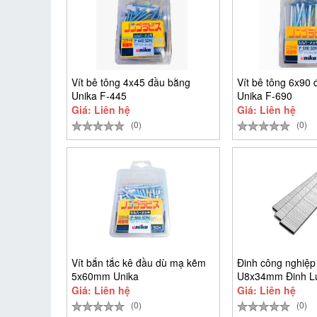
Vít bê tông 4x45 đầu bằng
Vít bê tông 6x90
Unika F-445
Unika F-690
Giá: Liên hệ
Giá: Liên hệ
(0)
(0)
Vít bắn tắc kê đầu dù mạ kẽm
Đinh công nghiệp
5x60mm Unika
U8x34mm Đinh L
9.384 cây)
Giá: Liên hệ
Giá: Liên hệ
(0)
(0)