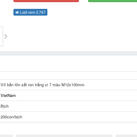
Lượt xem 2,767
Vít bắn tôn sắt ron trắng xi 7 màu M12x100mm
VietNam
Bịch
200con/bịch