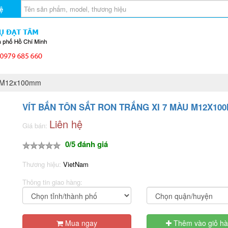
ệ
àu M12x100mm
VÍT BẮN TÔN SẮT RON TRẮNG XI 7 MÀU M12X10
Liên hệ
Giá bán:
0/5 đánh giá
Thương hiệu:
VietNam
Thông tin giao hàng:
Mua ngay
Thêm vào giỏ h