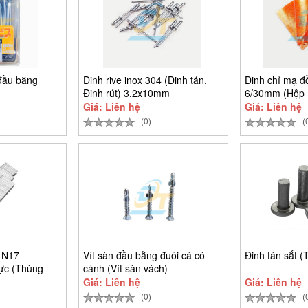
 đầu bằng
Đinh rive inox 304 (Đinh tán,
Đinh chỉ mạ đ
Đinh rút) 3.2x10mm
6/30mm (Hộp 
Giá: Liên hệ
Giá: Liên hệ
(0)
(
 N17
Vít sàn đầu bằng đuôi cá có
Đinh tán sắt (
ực (Thùng
cánh (Vít sàn vách)
Giá: Liên hệ
Giá: Liên hệ
(0)
(