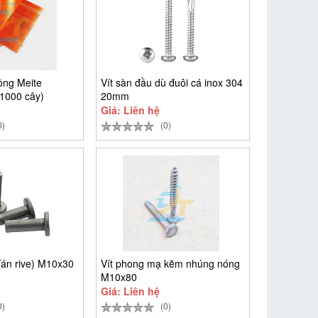
ồng Meite
Vít sàn đầu dù đuôi cá inox 304
1000 cây)
20mm
Giá: Liên hệ
0)
(0)
Tán rive) M10x30
Vít phong mạ kẽm nhúng nóng
M10x80
Giá: Liên hệ
0)
(0)