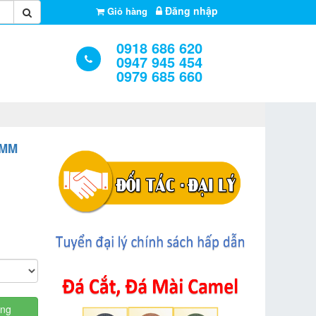
Đăng nhập
Giỏ hàng
0918 686 620
0947 945 454
0979 685 660
0MM
àng