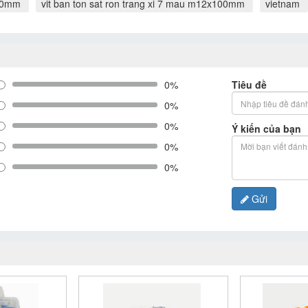
100mm
vit ban ton sat ron trang xi 7 mau m12x100mm
vietnam
0%
Tiêu đề
0%
0%
Ý kiến của bạn
0%
0%
Gửi