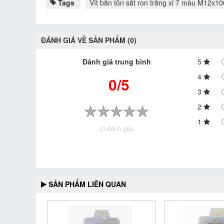
Tags
Vít bắn tôn sắt ron trắng xi 7 màu M12x
ĐÁNH GIÁ VỀ SẢN PHẨM (0)
Đánh giá trung bình
5
4
0/5
3
2
1
(0 đánh giá)
SẢN PHẨM LIÊN QUAN