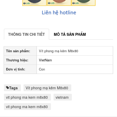
THÔNG TIN CHI TIẾT
MÔ TẢ SẢN PHẨM
Tên sản phẩm:
Vít phong mạ kẽm M8x80
Thương hiệu:
VietNam
Đơn vị tính:
Con
Tags
Vít phong mạ kẽm M8x80
vit phong ma kem m8x80
vietnam
vit phong ma kem m8x80