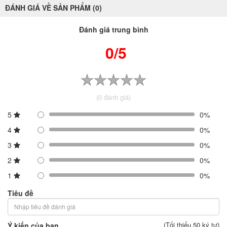
ĐÁNH GIÁ VỀ SẢN PHẨM (0)
Đánh giá trung bình
0/5
(0 đánh giá)
5
0%
4
0%
3
0%
2
0%
1
0%
Tiêu đề
(Tối thiểu 50 ký tự)
Ý kiến của bạn