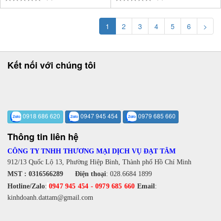
1
2
3
4
5
6
>
Kết nối với chúng tôi
0918 686 620
0947 945 454
0979 685 660
Thông tin liên hệ
CÔNG TY TNHH THƯƠNG MẠI DỊCH VỤ ĐẠT TÂM
912/13 Quốc Lộ 13, Phường Hiệp Bình, Thành phố Hồ Chí Minh
MST : 0316566289
Điện thoại
:
028.6684 1899
Hotline/Zalo
:
0947 945 454
-
0979 685 660
Email
:
kinhdoanh.dattam@gmail.com