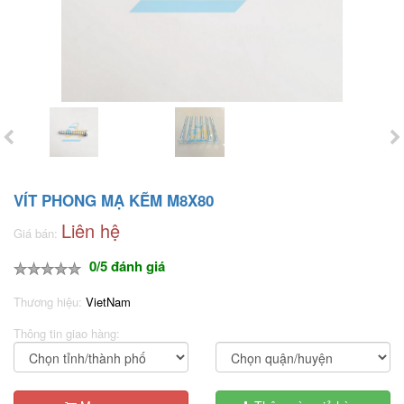
VÍT PHONG MẠ KẼM M8X80
Liên hệ
Giá bán:
0/5 đánh giá
Thương hiệu:
VietNam
Thông tin giao hàng: