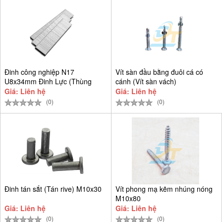
Đinh công nghiệp N17
Vít sàn đầu bằng đuôi cá có
U8x34mm Đinh Lực (Thùng
cánh (Vít sàn vách)
9.384 cây)
Giá: Liên hệ
Giá: Liên hệ
(0)
(0)
Đinh tán sắt (Tán rive) M10x30
Vít phong mạ kẽm nhúng nóng
M10x80
Giá: Liên hệ
Giá: Liên hệ
(0)
(0)