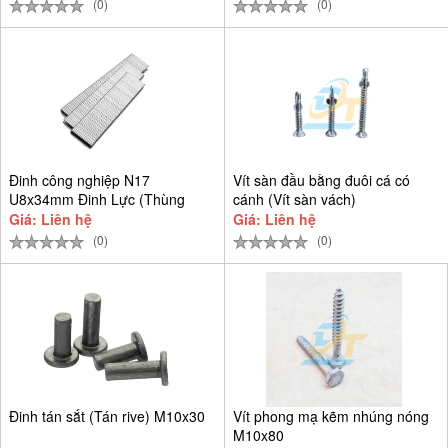
(0)
(0)
Đinh công nghiệp N17
Vít sàn đầu bằng đuôi cá có
U8x34mm Đinh Lực (Thùng
cánh (Vít sàn vách)
9.384 cây)
Giá: Liên hệ
Giá: Liên hệ
(0)
(0)
Đinh tán sắt (Tán rive) M10x30
Vít phong mạ kẽm nhúng nóng
M10x80