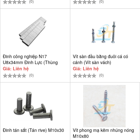
(0)
(0)
Đinh công nghiệp N17
Vít sàn đầu bằng đuôi cá có
U8x34mm Đinh Lực (Thùng
cánh (Vít sàn vách)
9.384 cây)
Giá: Liên hệ
Giá: Liên hệ
(0)
(0)
Đinh tán sắt (Tán rive) M10x30
Vít phong mạ kẽm nhúng nóng
M10x80