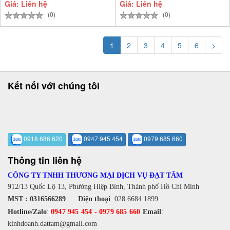
Giá: Liên hệ
Giá: Liên hệ
(0)
(0)
1
2
3
4
5
6
>
Kết nối với chúng tôi
0918 686 620
0947 945 454
0979 685 660
Thông tin liên hệ
CÔNG TY TNHH THƯƠNG MẠI DỊCH VỤ ĐẠT TÂM
912/13 Quốc Lộ 13, Phường Hiệp Bình, Thành phố Hồ Chí Minh
MST : 0316566289
Điện thoại
:
028.6684 1899
Hotline/Zalo
:
0947 945 454
-
0979 685 660
Email
:
kinhdoanh.dattam@gmail.com