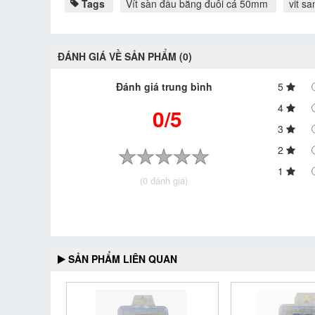
Tags
Vít sàn đầu bằng đuôi cá 50mm
vit s
ĐÁNH GIÁ VỀ SẢN PHẨM (0)
Đánh giá trung bình
5
4
0/5
3
2
1
(0 đánh giá)
SẢN PHẨM LIÊN QUAN