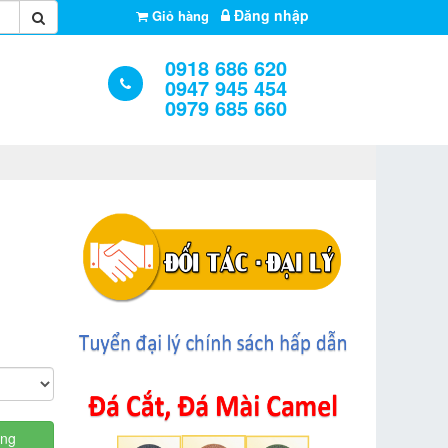
Đăng nhập
Giỏ hàng
0918 686 620
0947 945 454
0979 685 660
àng