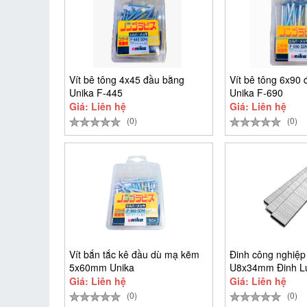
Vít bê tông 4x45 đầu bằng
Vít bê tông 6x90
Unika F-445
Unika F-690
Giá: Liên hệ
Giá: Liên hệ
(0)
(0)
Vít bắn tắc kê đầu dù mạ kẽm
Đinh công nghiệp
5x60mm Unika
U8x34mm Đinh L
9.384 cây)
Giá: Liên hệ
Giá: Liên hệ
(0)
(0)