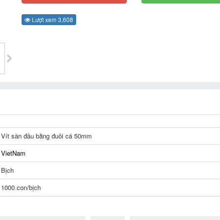
Lượt xem 3,608
Vít sàn đầu bằng đuôi cá 50mm
VietNam
Bịch
1000 con/bịch