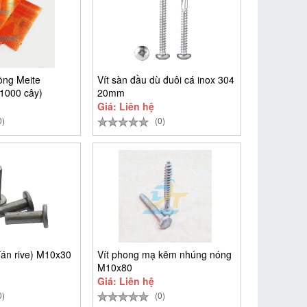
ồng Meite
Vít sàn đầu dù đuôi cá inox 304
1000 cây)
20mm
Giá: Liên hệ
0)
(0)
Tán rive) M10x30
Vít phong mạ kẽm nhúng nóng
M10x80
Giá: Liên hệ
0)
(0)