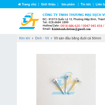
|
|
|
|
Trang chủ
Giới thiệu
Tin tức
Liên h
Sản phẩm
Kim khí
Đinh - Vít
Vít sàn đầu bằng đuôi cá 50mm