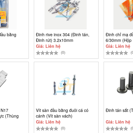
 đầu bằng
Đinh rive inox 304 (Đinh tán,
Đinh chỉ mạ đ
Đinh rút) 3.2x10mm
6/30mm (Hộp 
Giá: Liên hệ
Giá: Liên hệ
(0)
(
 N17
Vít sàn đầu bằng đuôi cá có
Đinh tán sắt (
ực (Thùng
cánh (Vít sàn vách)
Giá: Liên hệ
Giá: Liên hệ
(0)
(