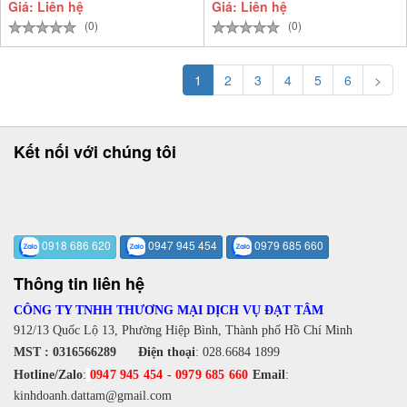
Giá: Liên hệ
Giá: Liên hệ
(0)
(0)
1
2
3
4
5
6
>
Kết nối với chúng tôi
0918 686 620
0947 945 454
0979 685 660
Thông tin liên hệ
CÔNG TY TNHH THƯƠNG MẠI DỊCH VỤ ĐẠT TÂM
912/13 Quốc Lộ 13, Phường Hiệp Bình, Thành phố Hồ Chí Minh
MST : 0316566289
Điện thoại
:
028.6684 1899
Hotline/Zalo
:
0947 945 454
-
0979 685 660
Email
:
kinhdoanh.dattam@gmail.com