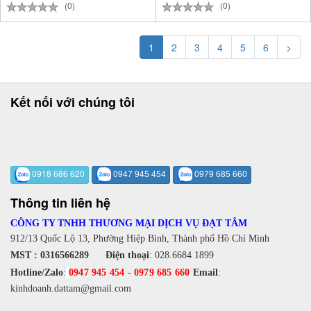
(0)
(0)
1
2
3
4
5
6
>
Kết nối với chúng tôi
0918 686 620
0947 945 454
0979 685 660
Thông tin liên hệ
CÔNG TY TNHH THƯƠNG MẠI DỊCH VỤ ĐẠT TÂM
912/13 Quốc Lộ 13, Phường Hiệp Bình, Thành phố Hồ Chí Minh
MST : 0316566289
Điện thoại
:
028.6684 1899
Hotline/Zalo
:
0947 945 454
-
0979 685 660
Email
:
kinhdoanh.dattam@gmail.com