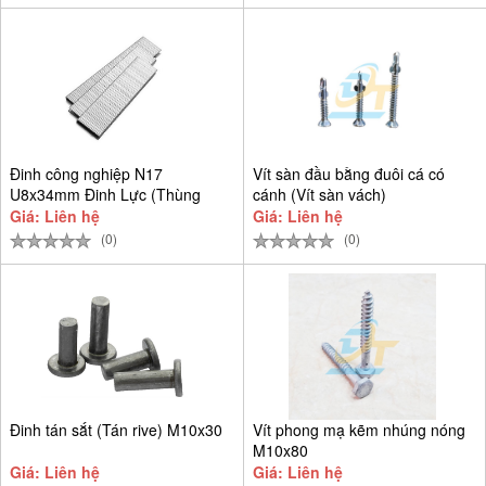
Đinh công nghiệp N17
Vít sàn đầu bằng đuôi cá có
U8x34mm Đinh Lực (Thùng
cánh (Vít sàn vách)
9.384 cây)
Giá: Liên hệ
Giá: Liên hệ
(0)
(0)
Đinh tán sắt (Tán rive) M10x30
Vít phong mạ kẽm nhúng nóng
M10x80
Giá: Liên hệ
Giá: Liên hệ