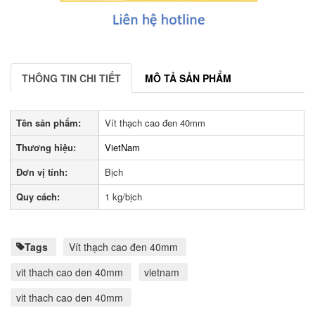
THÔNG TIN CHI TIẾT
MÔ TẢ SẢN PHẨM
Tên sản phẩm:
Vít thạch cao đen 40mm
Thương hiệu:
VietNam
Đơn vị tính:
Bịch
Quy cách:
1 kg/bịch
Tags
Vít thạch cao đen 40mm
vit thach cao den 40mm
vietnam
vit thach cao den 40mm