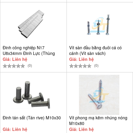
Đinh công nghiệp N17
Vít sàn đầu bằng đuôi cá có
U8x34mm Đinh Lực (Thùng
cánh (Vít sàn vách)
9.384 cây)
Giá: Liên hệ
Giá: Liên hệ
(0)
(0)
Đinh tán sắt (Tán rive) M10x30
Vít phong mạ kẽm nhúng nóng
M10x80
Giá: Liên hệ
Giá: Liên hệ