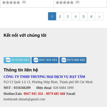
(0)
(0)
1
2
3
4
5
6
>
Kết nối với chúng tôi
0918 686 620
0947 945 454
0979 685 660
Thông tin liên hệ
CÔNG TY TNHH THƯƠNG MẠI DỊCH VỤ ĐẠT TÂM
912/13 Quốc Lộ 13, Phường Hiệp Bình, Thành phố Hồ Chí Minh
MST : 0316566289
Điện thoại
:
028.6684 1899
Hotline/Zalo
:
0947 945 454
-
0979 685 660
Email
:
kinhdoanh.dattam@gmail.com