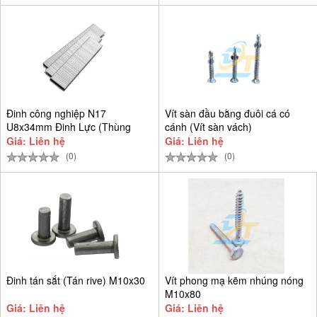
Đinh công nghiệp N17
Vít sàn đầu bằng đuôi cá có
U8x34mm Đinh Lực (Thùng
cánh (Vít sàn vách)
9.384 cây)
Giá: Liên hệ
Giá: Liên hệ
(0)
(0)
Đinh tán sắt (Tán rive) M10x30
Vít phong mạ kẽm nhúng nóng
M10x80
Giá: Liên hệ
Giá: Liên hệ