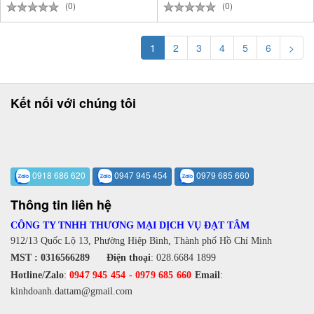
(0)
(0)
1
2
3
4
5
6
>
Kết nối với chúng tôi
0918 686 620
0947 945 454
0979 685 660
Thông tin liên hệ
CÔNG TY TNHH THƯƠNG MẠI DỊCH VỤ ĐẠT TÂM
912/13 Quốc Lộ 13, Phường Hiệp Bình, Thành phố Hồ Chí Minh
MST : 0316566289
Điện thoại
:
028.6684 1899
Hotline/Zalo
:
0947 945 454
-
0979 685 660
Email
:
kinhdoanh.dattam@gmail.com