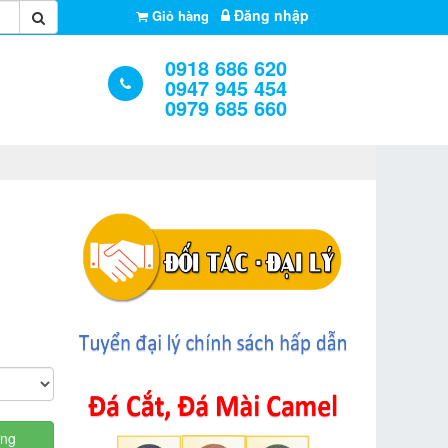
Đăng nhập
Giỏ hàng
0918 686 620
0947 945 454
0979 685 660
àng