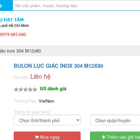
ệ
iác inox 304 M12x80
BULON LỤC GIÁC INOX 304 M12X80
Liên hệ
Giá bán:
0/5 đánh giá
Thương hiệu:
VietNam
Thông tin giao hàng:
Mua ngay
Thêm vào giỏ h