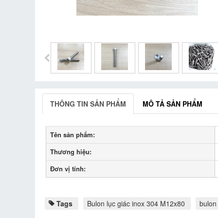
THÔNG TIN SẢN PHẨM
MÔ TẢ SẢN PHẨM
Tên sản phẩm:
Thương hiệu:
Đơn vị tính:
Tags
Bulon lục giác inox 304 M12x80
bulon