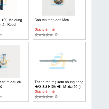
i rút) M5 dùng
Con tán thép đen M39
 tán Rocol
Giá: Liên hệ
0)
(0)
ác chìm đầu dù
Thanh ren mạ kẽm nhúng nóng
20
HAS 8.8 HDG Hilti M16x190 (1
Giá: Liên hệ
0)
(0)