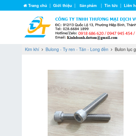
|
|
|
|
Trang chủ
Giới thiệu
Tin tức
Liên h
Sản phẩm
Kim khí
Bulong - Ty ren - Tán - Long đền
Bulon lục g