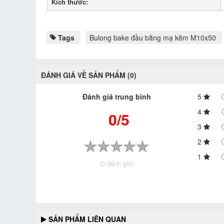
Kích thước:
Tags
Bulong bake đầu bằng mạ kẽm M10x50
ĐÁNH GIÁ VỀ SẢN PHẨM (0)
Đánh giá trung bình
5
4
0/5
3
2
1
(0 đánh giá)
SẢN PHẨM LIÊN QUAN