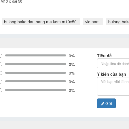
M10 x dài 50
bulong bake dau bang ma kem m10x50
vietnam
bulong ba
0%
Tiêu đề
0%
0%
Ý kiến của bạn
0%
0%
Gửi