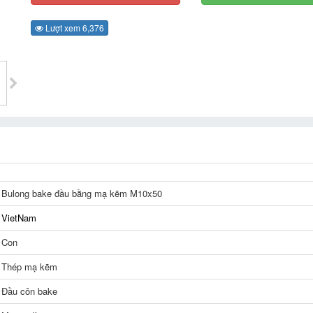
Lượt xem 6,376
Bulong bake đầu bằng mạ kẽm M10x50
VietNam
Con
Thép mạ kẽm
Đầu côn bake