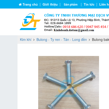
|
|
|
|
Trang chủ
Giới thiệu
Tin tức
Liên h
Sản phẩm
Kim khí
Bulong - Ty ren - Tán - Long đền
Bulong bak