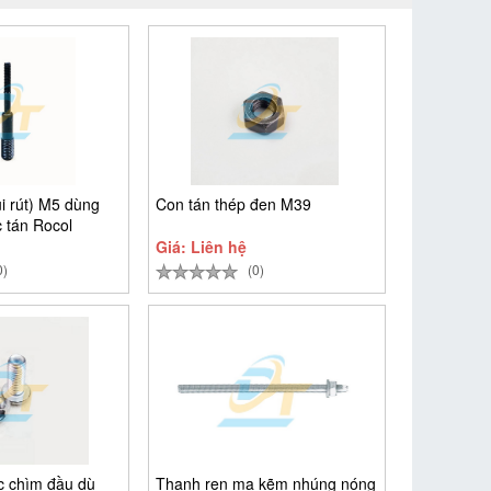
i rút) M5 dùng
Con tán thép đen M39
 tán Rocol
Giá: Liên hệ
0)
(0)
ác chìm đầu dù
Thanh ren mạ kẽm nhúng nóng