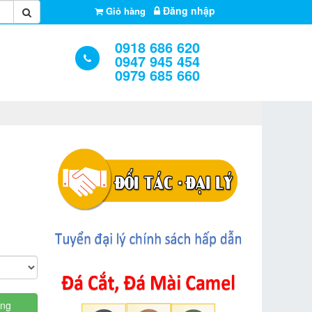
Đăng nhập
Giỏ hàng
0918 686 620
0947 945 454
0979 685 660
àng