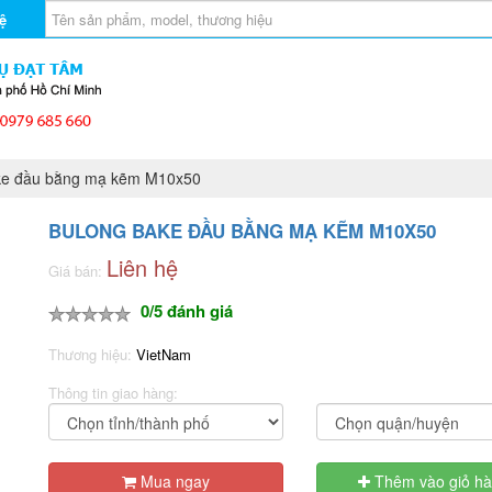
ệ
e đầu bằng mạ kẽm M10x50
BULONG BAKE ĐẦU BẰNG MẠ KẼM M10X50
Liên hệ
Giá bán:
0/5 đánh giá
Thương hiệu:
VietNam
Thông tin giao hàng:
Mua ngay
Thêm vào giỏ h