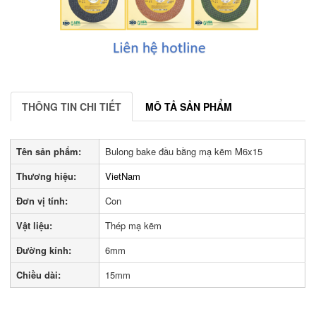
THÔNG TIN CHI TIẾT
MÔ TẢ SẢN PHẨM
Tên sản phẩm:
Bulong bake đầu bằng mạ kẽm M6x15
Thương hiệu:
VietNam
Đơn vị tính:
Con
Vật liệu:
Thép mạ kẽm
Đường kính:
6mm
Chiều dài:
15mm