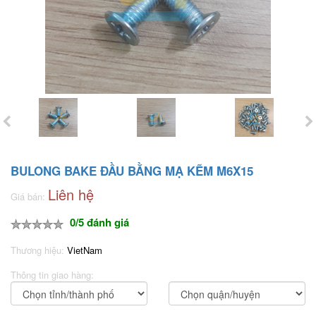
BULONG BAKE ĐẦU BẰNG MẠ KẼM M6X15
Liên hệ
Giá bán:
0/5 đánh giá
Thương hiệu:
VietNam
Thông tin giao hàng: