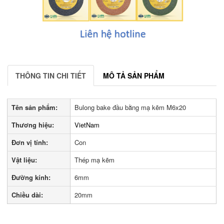
THÔNG TIN CHI TIẾT
MÔ TẢ SẢN PHẨM
Tên sản phẩm:
Bulong bake đầu bằng mạ kẽm M6x20
Thương hiệu:
VietNam
Đơn vị tính:
Con
Vật liệu:
Thép mạ kẽm
Đường kính:
6mm
Chiều dài:
20mm